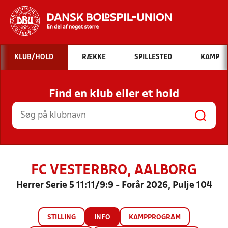
Hvad vil du søge efter?
KLUB/HOLD
RÆKKE
SPILLESTED
KAMP
INDHOLD OG NYHEDER
Find en klub eller et hold
STILLINGER, RESULTATER, KLUBBER OG
HOLD
FC VESTERBRO, AALBORG
Herrer Serie 5 11:11/9:9 - Forår 2026, Pulje 104
STILLING
INFO
KAMPPROGRAM