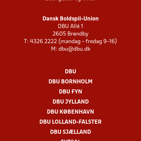
Dansk Boldspil-Union
DBU Allé 1
2605 Brøndby
T: 4326 2222 (mandag - fredag 9-16)
M:
dbu@dbu.dk
DBU
DBU BORNHOLM
DBU FYN
DBU JYLLAND
DBU KØBENHAVN
DBU LOLLAND-FALSTER
DBU SJÆLLAND