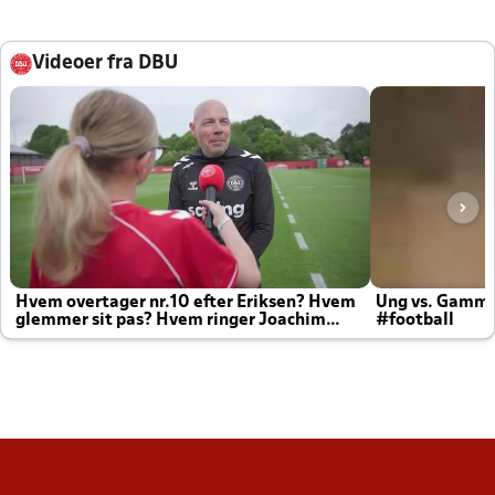
Videoer fra DBU
Hvem overtager nr.10 efter Eriksen? Hvem
Ung vs. Gamm
glemmer sit pas? Hvem ringer Joachim
#football
altid til efter kampe?