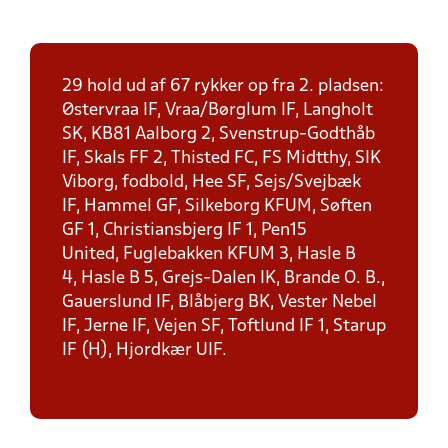
29 hold ud af 67 rykker op fra 2. pladsen:
Østervraa IF, Vraa/Børglum IF, Langholt
SK, KB81 Aalborg 2, Svenstrup-Godthåb
IF, Skals FF 2, Thisted FC, FS Midtthy, SIK
Viborg, fodbold, Hee SF, Sejs/Svejbæk
IF, Hammel GF, Silkeborg KFUM, Søften
GF 1, Christiansbjerg IF 1, Pen15
United, Fuglebakken KFUM 3, Hasle B
4, Hasle B 5, Grejs-Dalen IK, Brande O. B.,
Gauerslund IF, Blåbjerg BK, Vester Nebel
IF, Jerne IF, Vejen SF, Toftlund IF 1, Starup
IF (H), Hjordkær UIF.