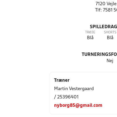
7120 Vejle
Tlf: 7581 
SPILLEDRAG
TRØJE
SHORTS
Blå
Blå
TURNERINGSF
Nej
Træner
Martin Vestergaard
/ 25396401
nyborg85@gmail.com