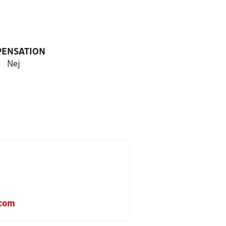
PENSATION
Nej
com