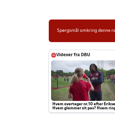
Spørgsmål omkring denne ræk
Videoer fra DBU
05
Hvem overtager nr.10 efter Eriks
Hvem glemmer sit pas? Hvem rin
Joachim altid til efter kampe?