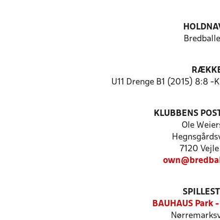
HOLDNA
Bredballe
RÆKK
U11 Drenge B1 (2015) 8:8 -
KLUBBENS POS
Ole Weier
Hegnsgårdsv
7120 Vejle
own@bredball
SPILLES
BAUHAUS Park -
Nørremarksv