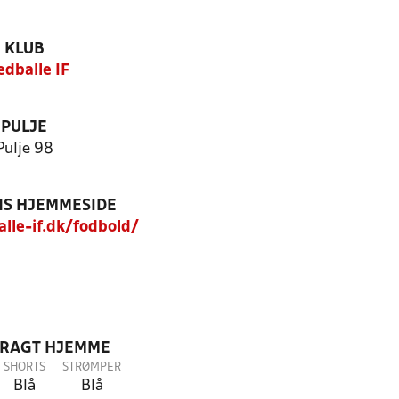
KLUB
edballe IF
PULJE
Pulje 98
S HJEMMESIDE
le-if.dk/fodbold/
DRAGT HJEMME
SHORTS
STRØMPER
Blå
Blå