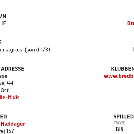
VN
 IF
Br
E
Kunstgræs-(søn d.1/3)
TADRESSE
KLUBBEN
søe
www.bredbal
ej 44
 Øst
e-if.dk
TED
SPILLE
TRØJE
 Hældager
Blå
ej 157