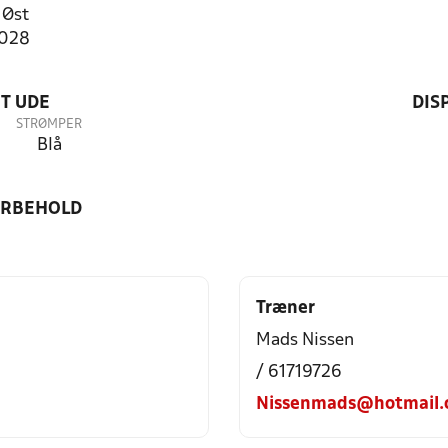
 Øst
5028
T UDE
DIS
STRØMPER
Blå
ORBEHOLD
Træner
Mads Nissen
/ 61719726
Nissenmads@hotmail.