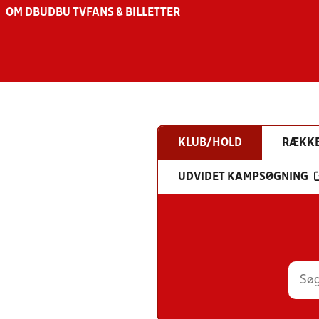
OM DBU
DBU TV
FANS & BILLETTER
KLUB/HOLD
RÆKK
UDVIDET KAMPSØGNING