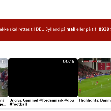
ke skal rettes til DBU Jylland på
mail
eller på tlf:
8939
:11
00:19
en?
Ung vs. Gammel #fordanmark #dbu
Highlights: Danma
ger
#football