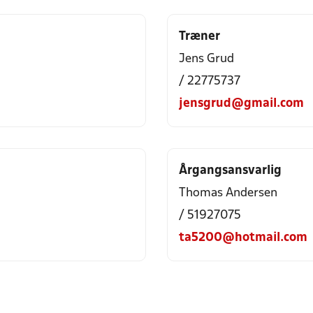
Træner
Jens Grud
/ 22775737
jensgrud@gmail.com
Årgangsansvarlig
Thomas Andersen
/ 51927075
ta5200@hotmail.com