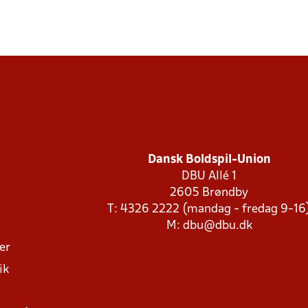
Dansk Boldspil-Union
DBU Allé 1
2605 Brøndby
T: 4326 2222 (mandag - fredag 9-16
M:
dbu@dbu.dk
ger
ik