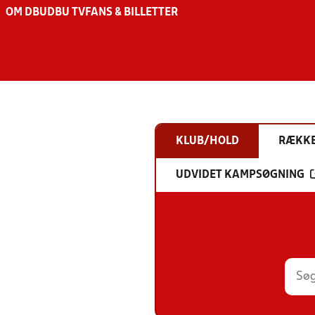
OM DBU
DBU TV
FANS & BILLETTER
KLUB/HOLD
RÆKK
UDVIDET KAMPSØGNING