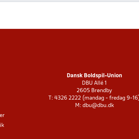
Dansk Boldspil-Union
DBU Allé 1
2605 Brøndby
T: 4326 2222 (mandag - fredag 9-16
M:
dbu@dbu.dk
ger
ik