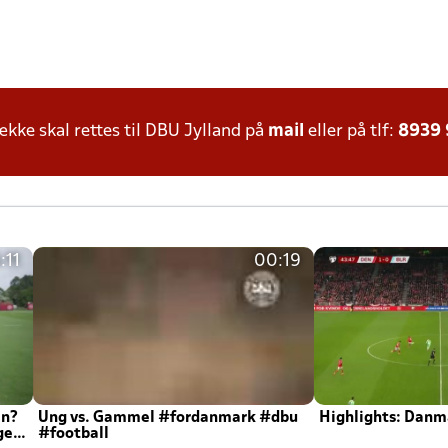
ke skal rettes til DBU Jylland på
mail
eller på tlf:
8939
:11
00:19
en?
Ung vs. Gammel #fordanmark #dbu
Highlights: Danma
ger
#football