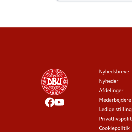
Joachim altid til efter kampe?
Nyhedsbreve
Nyheder
Afdelinger
Medarbejdere
Ledige stillin
Privatlivspolit
Cookiepolitik