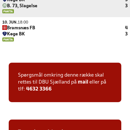
Køge BK
5
B. 73, Slagelse
3
10. JUN.
18:00
Bramsnæs FB
4
Køge BK
3
Spørgsmål omkring denne række skal
rettes til DBU Sjælland på
mail
eller på
tlf:
4632 3366