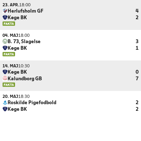
23. APR.
18:00
Herlufsholm GF
4
Køge BK
2
04. MAJ
18:00
B. 73, Slagelse
3
Køge BK
1
14. MAJ
10:30
Køge BK
0
Kalundborg GB
7
20. MAJ
18:30
Roskilde Pigefodbold
2
Køge BK
2