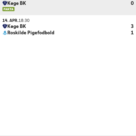
Køge BK
0
14. APR.
18:30
Køge BK
3
Roskilde Pigefodbold
1