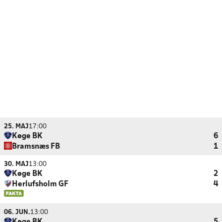
25. MAJ
17:00
Køge BK
6
Bramsnæs FB
1
30. MAJ
13:00
Køge BK
2
Herlufsholm GF
4
06. JUN.
13:00