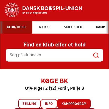
Hvad vil du søge efter?
KLUB/HOLD
RÆKKE
SPILLESTED
KAMP
INDHOLD OG NYHEDER
Find en klub eller et hold
STILLINGER, RESULTATER, KLUBBER OG
HOLD
KØGE BK
U14 Piger 2 (12) Forår, Pulje 3
STILLING
INFO
KAMPPROGRAM