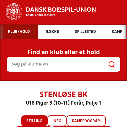
Hvad vil du søge efter?
KLUB/HOLD
RÆKKE
SPILLESTED
KAMP
INDHOLD OG NYHEDER
Find en klub eller et hold
STILLINGER, RESULTATER, KLUBBER OG
HOLD
STENLØSE BK
U16 Piger 3 (10-11) Forår, Pulje 1
STILLING
INFO
KAMPPROGRAM