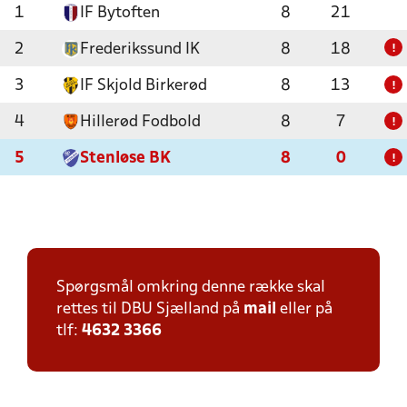
1
IF Bytoften
8
21
2
Frederikssund IK
8
18
!
3
IF Skjold Birkerød
8
13
!
4
Hillerød Fodbold
8
7
!
5
Stenløse BK
8
0
!
Spørgsmål omkring denne række skal
rettes til DBU Sjælland på
mail
eller på
tlf:
4632 3366