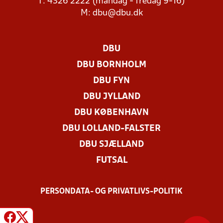
T: 4326 2222 (mandag - fredag 9-16)
M:
dbu@dbu.dk
DBU
DBU BORNHOLM
DBU FYN
DBU JYLLAND
DBU KØBENHAVN
DBU LOLLAND-FALSTER
DBU SJÆLLAND
FUTSAL
PERSONDATA- OG PRIVATLIVS-POLITIK