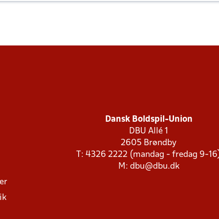
Dansk Boldspil-Union
DBU Allé 1
2605 Brøndby
T: 4326 2222 (mandag - fredag 9-16
M:
dbu@dbu.dk
ger
ik