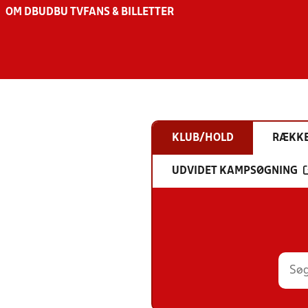
OM DBU
DBU TV
FANS & BILLETTER
KLUB/HOLD
RÆKK
UDVIDET KAMPSØGNING