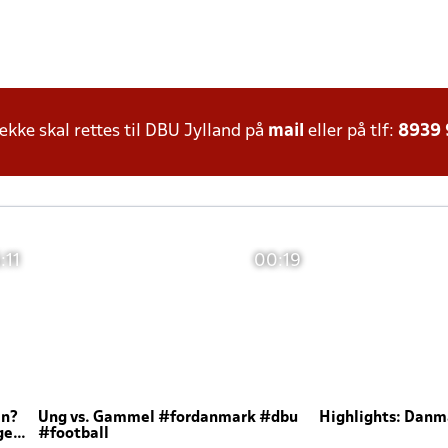
ke skal rettes til DBU Jylland på
mail
eller på tlf:
8939
:11
00:19
en?
Ung vs. Gammel #fordanmark #dbu
Highlights: Danma
ger
#football