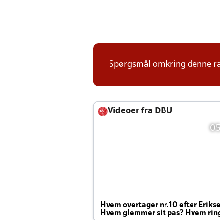
Spørgsmål omkring denne ræk
Videoer fra DBU
05
Hvem overtager nr.10 efter Eriks
Hvem glemmer sit pas? Hvem rin