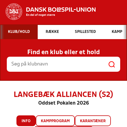
Hvad vil du søge efter?
KLUB/HOLD
RÆKKE
SPILLESTED
KAMP
INDHOLD OG NYHEDER
Find en klub eller et hold
STILLINGER, RESULTATER, KLUBBER OG
HOLD
LANGEBÆK ALLIANCEN (S2)
Oddset Pokalen 2026
INFO
KAMPPROGRAM
KARANTÆNER