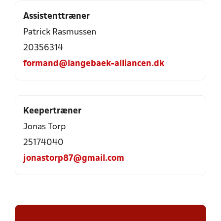
Assistenttræner
Patrick Rasmussen
20356314
formand@langebaek-alliancen.dk
Keepertræner
Jonas Torp
25174040
jonastorp87@gmail.com