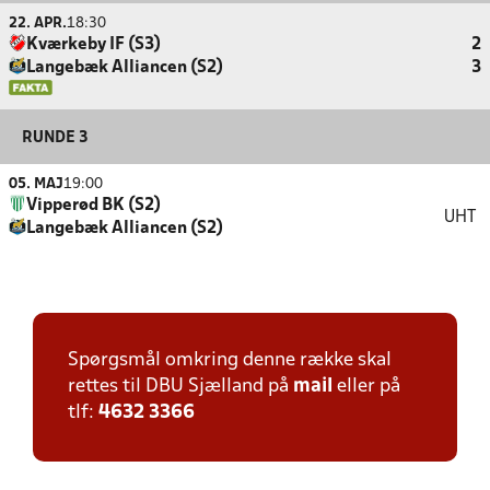
22. APR.
18:30
Kværkeby IF (S3)
2
Langebæk Alliancen (S2)
3
RUNDE 3
05. MAJ
19:00
Vipperød BK (S2)
UHT
Langebæk Alliancen (S2)
Spørgsmål omkring denne række skal
rettes til DBU Sjælland på
mail
eller på
tlf:
4632 3366