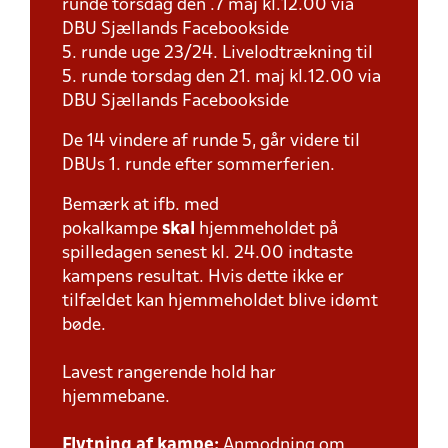
runde torsdag den .7 maj kl.12.00 via
DBU Sjællands Facebookside
5. runde uge 23/24. Livelodtrækning til
5. runde torsdag den 21. maj kl.12.00 via
DBU Sjællands Facebookside
De 14 vindere af runde 5, går videre til
DBUs 1. runde efter sommerferien.
Bemærk at ifb. med
pokalkampe
skal
hjemmeholdet på
spilledagen senest kl. 24.00 indtaste
kampens resultat. Hvis dette ikke er
tilfældet kan hjemmeholdet blive idømt
bøde.
Lavest rangerende hold har
hjemmebane.
Flytning af kampe:
Anmodning om