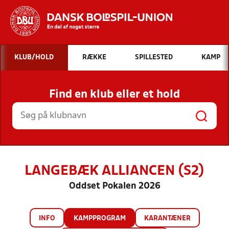
Hvad vil du søge efter?
KLUB/HOLD
RÆKKE
SPILLESTED
KAMP
INDHOLD OG NYHEDER
Find en klub eller et hold
STILLINGER, RESULTATER, KLUBBER OG
HOLD
LANGEBÆK ALLIANCEN (S2)
Oddset Pokalen 2026
INFO
KAMPPROGRAM
KARANTÆNER