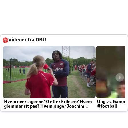
Videoer fra DBU
Hvem overtager nr.10 efter Eriksen? Hvem
Ung vs. Gamm
glemmer sit pas? Hvem ringer Joachim
#football
altid til efter kampe?