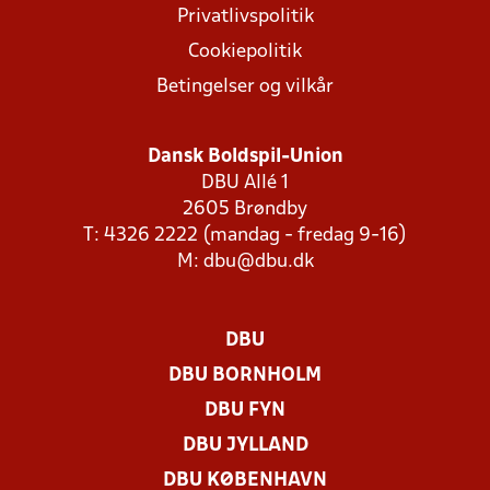
Privatlivspolitik
Cookiepolitik
Betingelser og vilkår
Dansk Boldspil-Union
DBU Allé 1
2605 Brøndby
T: 4326 2222 (mandag - fredag 9-16)
M:
dbu@dbu.dk
DBU
DBU BORNHOLM
DBU FYN
DBU JYLLAND
DBU KØBENHAVN