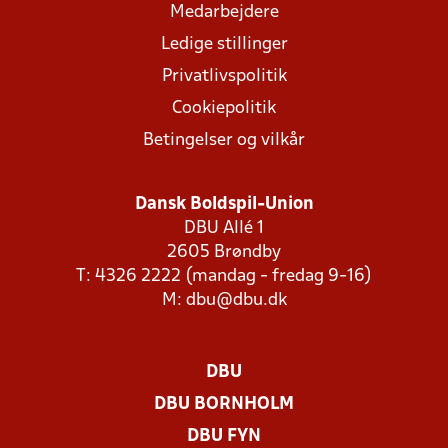
Medarbejdere
Ledige stillinger
Privatlivspolitik
Cookiepolitik
Betingelser og vilkår
Dansk Boldspil-Union
DBU Allé 1
2605 Brøndby
T: 4326 2222 (mandag - fredag 9-16)
M:
dbu@dbu.dk
DBU
DBU BORNHOLM
DBU FYN