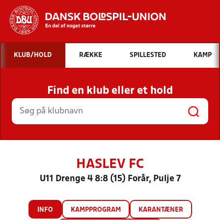
Hvad vil du søge efter?
KLUB/HOLD
RÆKKE
SPILLESTED
KAMP
INDHOLD OG NYHEDER
Find en klub eller et hold
STILLINGER, RESULTATER, KLUBBER OG
HOLD
HASLEV FC
U11 Drenge 4 8:8 (15) Forår, Pulje 7
INFO
KAMPPROGRAM
KARANTÆNER