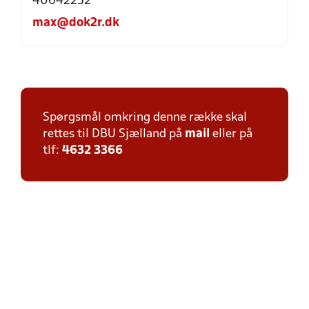
40642252
max@dok2r.dk
Spørgsmål omkring denne række skal
rettes til DBU Sjælland på
mail
eller på
tlf:
4632 3366