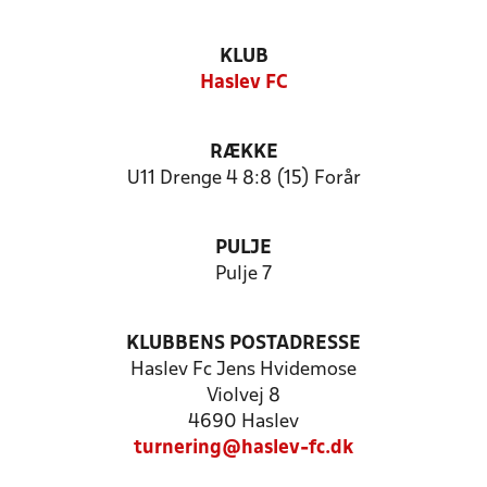
KLUB
Haslev FC
RÆKKE
U11 Drenge 4 8:8 (15) Forår
PULJE
Pulje 7
KLUBBENS POSTADRESSE
Haslev Fc Jens Hvidemose
Violvej 8
4690 Haslev
turnering@haslev-fc.dk