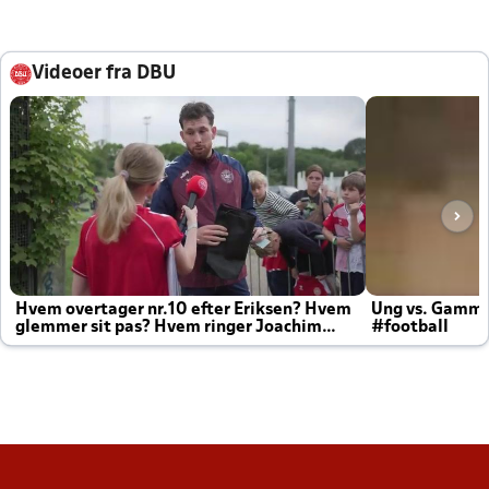
Videoer fra DBU
Hvem overtager nr.10 efter Eriksen? Hvem
Ung vs. Gamm
glemmer sit pas? Hvem ringer Joachim
#football
altid til efter kampe?