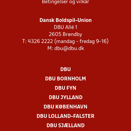
Betingelser og vilkår
Dansk Boldspil-Union
DBU Allé 1
2605 Brøndby
T: 4326 2222 (mandag - fredag 9-16)
M:
dbu@dbu.dk
DBU
DBU BORNHOLM
DBU FYN
DBU JYLLAND
DBU KØBENHAVN
DBU LOLLAND-FALSTER
DBU SJÆLLAND