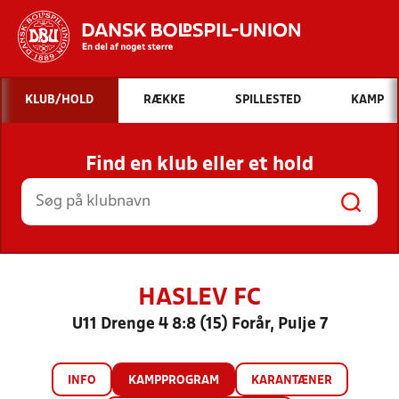
Hvad vil du søge efter?
KLUB/HOLD
RÆKKE
SPILLESTED
KAMP
INDHOLD OG NYHEDER
Find en klub eller et hold
STILLINGER, RESULTATER, KLUBBER OG
HOLD
HASLEV FC
U11 Drenge 4 8:8 (15) Forår, Pulje 7
INFO
KAMPPROGRAM
KARANTÆNER