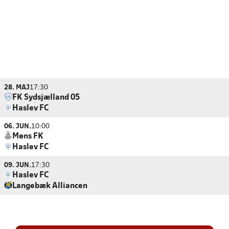
28. MAJ
17:30
FK Sydsjælland 05
Haslev FC
06. JUN.
10:00
Møns FK
Haslev FC
09. JUN.
17:30
Haslev FC
Langebæk Alliancen