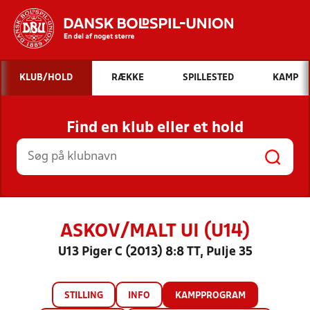
Hvad vil du søge efter?
KLUB/HOLD
RÆKKE
SPILLESTED
KAMP
INDHOLD OG NYHEDER
Find en klub eller et hold
STILLINGER, RESULTATER, KLUBBER OG
HOLD
ASKOV/MALT UI (U14)
U13 Piger C (2013) 8:8 TT, Pulje 35
STILLING
INFO
KAMPPROGRAM