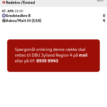
UHT
Rødekro /Ensted
07. APR.
18:00
Gredstedbro B
0
Askov/Malt UI (U14)
4
Spørgsmål omkring denne række skal
rettes til DBU Jylland Region 4 på
mail
eller på tlf:
8939 9940