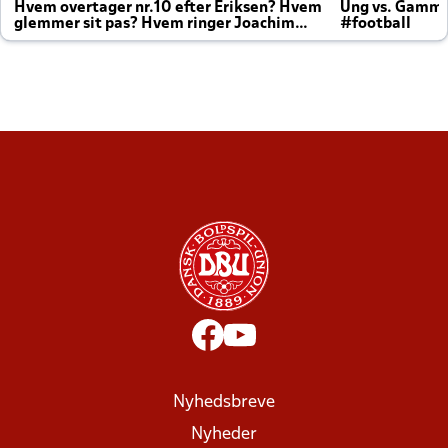
Hvem overtager nr.10 efter Eriksen? Hvem
Ung vs. Gamm
glemmer sit pas? Hvem ringer Joachim
#football
altid til efter kampe?
Nyhedsbreve
Nyheder