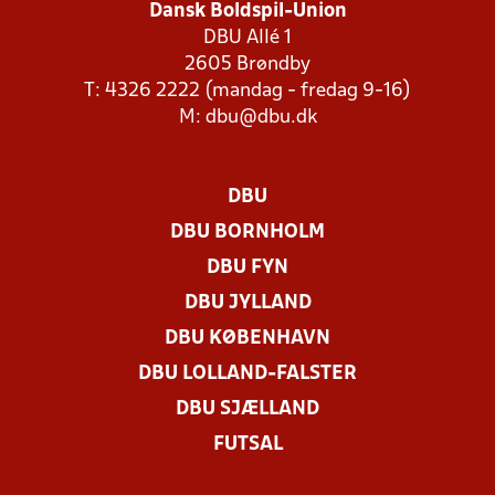
Dansk Boldspil-Union
DBU Allé 1
2605 Brøndby
T: 4326 2222 (mandag - fredag 9-16)
M:
dbu@dbu.dk
DBU
DBU BORNHOLM
DBU FYN
DBU JYLLAND
DBU KØBENHAVN
DBU LOLLAND-FALSTER
DBU SJÆLLAND
FUTSAL