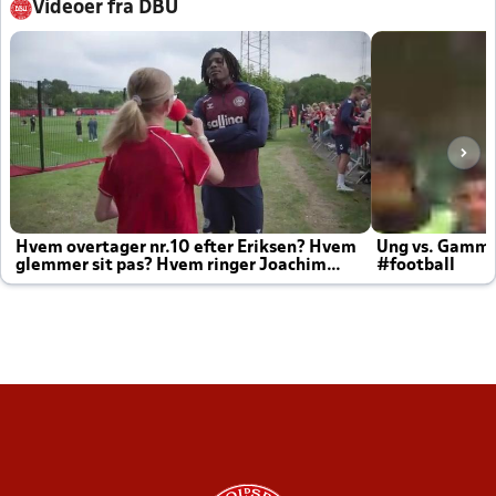
Videoer fra DBU
Hvem overtager nr.10 efter Eriksen? Hvem
Ung vs. Gamm
glemmer sit pas? Hvem ringer Joachim
#football
altid til efter kampe?