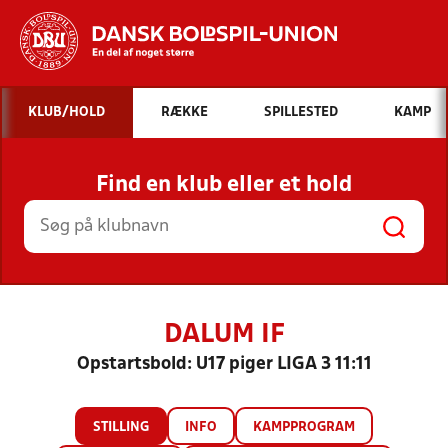
Hvad vil du søge efter?
KLUB/HOLD
RÆKKE
SPILLESTED
KAMP
INDHOLD OG NYHEDER
Find en klub eller et hold
STILLINGER, RESULTATER, KLUBBER OG
HOLD
DALUM IF
Opstartsbold: U17 piger LIGA 3 11:11
STILLING
INFO
KAMPPROGRAM