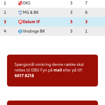
1
OKS
3
7
2
MG & BK
3
6
3
Dalum IF
3
3
4
Vindinge BK
3
1
Spørgsmål omkring denne række skal
rettes til DBU Fyn på
mail
eller på tlf:
6617 8218