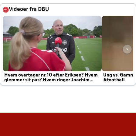
Videoer fra DBU
Hvem overtager nr.10 efter Eriksen? Hvem
Ung vs. Gamm
glemmer sit pas? Hvem ringer Joachim
#football
altid til efter kampe?