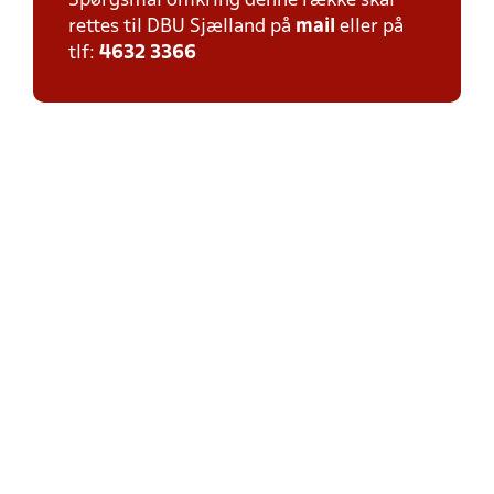
Spørgsmål omkring denne række skal
rettes til DBU Sjælland på
mail
eller på
tlf:
4632 3366