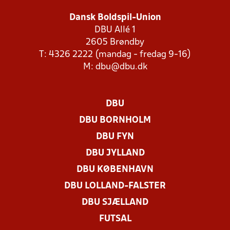
Dansk Boldspil-Union
DBU Allé 1
2605 Brøndby
T: 4326 2222 (mandag - fredag 9-16)
M:
dbu@dbu.dk
DBU
DBU BORNHOLM
DBU FYN
DBU JYLLAND
DBU KØBENHAVN
DBU LOLLAND-FALSTER
DBU SJÆLLAND
FUTSAL