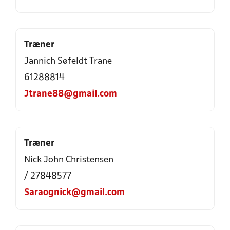
Træner
Jannich Søfeldt Trane
61288814
Jtrane88@gmail.com
Træner
Nick John Christensen
/ 27848577
Saraognick@gmail.com