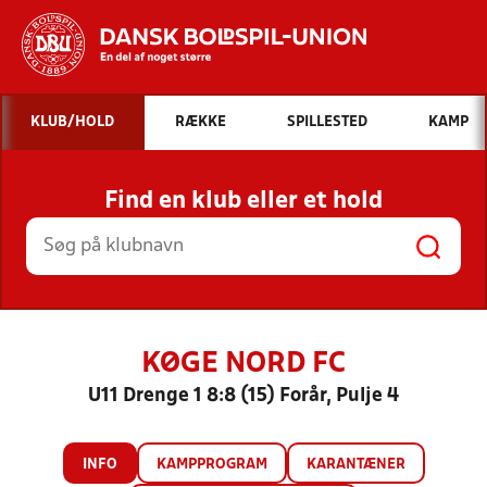
Hvad vil du søge efter?
KLUB/HOLD
RÆKKE
SPILLESTED
KAMP
INDHOLD OG NYHEDER
Find en klub eller et hold
STILLINGER, RESULTATER, KLUBBER OG
HOLD
KØGE NORD FC
U11 Drenge 1 8:8 (15) Forår, Pulje 4
INFO
KAMPPROGRAM
KARANTÆNER