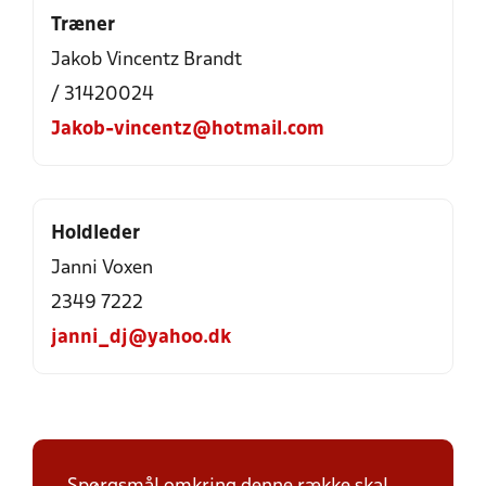
Træner
Jakob Vincentz Brandt
/ 31420024
Jakob-vincentz@hotmail.com
Holdleder
Janni Voxen
2349 7222
janni_dj@yahoo.dk