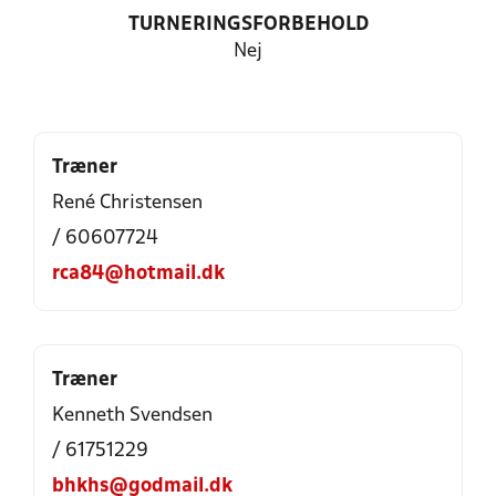
TURNERINGSFORBEHOLD
Nej
Træner
René Christensen
/ 60607724
rca84@hotmail.dk
Træner
Kenneth Svendsen
/ 61751229
bhkhs@godmail.dk