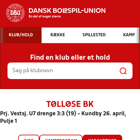
Hvad vil du søge efter?
KLUB/HOLD
RÆKKE
SPILLESTED
KAMP
INDHOLD OG NYHEDER
Find en klub eller et hold
STILLINGER, RESULTATER, KLUBBER OG
HOLD
TØLLØSE BK
Prj. Vestsj. U7 drenge 3:3 (19) - Kundby 26. april,
Pulje 1