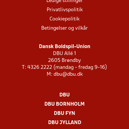
Ledige stillinger
Privatlivspolitik
Cookiepolitik
Betingelser og vilkår
Dansk Boldspil-Union
DBU Allé 1
2605 Brøndby
T: 4326 2222 (mandag - fredag 9-16)
M:
dbu@dbu.dk
DBU
DBU BORNHOLM
DBU FYN
DBU JYLLAND