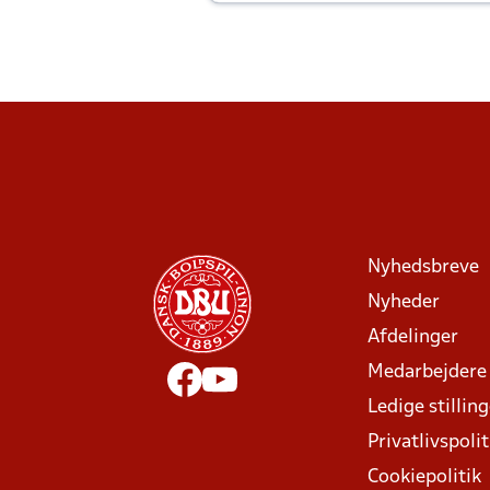
Joachim altid til efter kampe?
Nyhedsbreve
Nyheder
Afdelinger
Medarbejdere
Ledige stillin
Privatlivspolit
Cookiepolitik