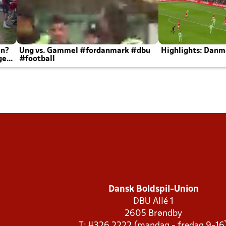
en?
Ung vs. Gammel #fordanmark #dbu
Highlights: Danma
ger
#football
Dansk Boldspil-Union
DBU Allé 1
2605 Brøndby
T: 4326 2222 (mandag - fredag 9-16