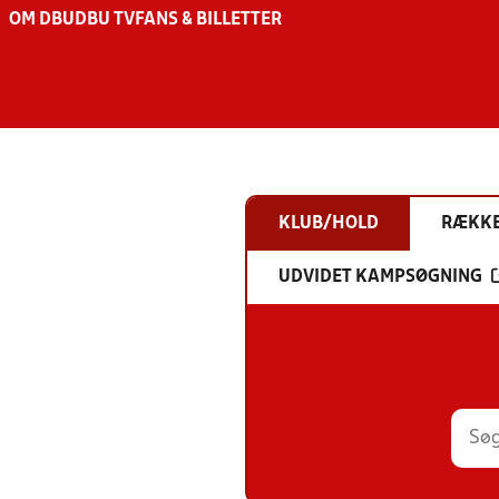
OM DBU
DBU TV
FANS & BILLETTER
KLUB/HOLD
RÆKK
UDVIDET KAMPSØGNING