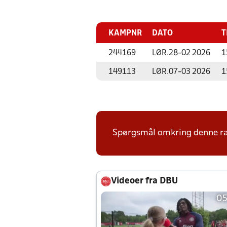
KAMPNR
DATO
T
244169
LØR.
28-02 2026
1
149113
LØR.
07-03 2026
1
Spørgsmål omkring denne ræk
Videoer fra DBU
05