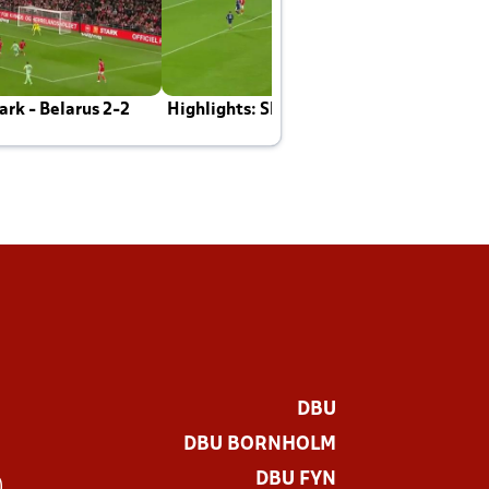
rk - Belarus 2-2
Highlights: Skotland - Danmark 4-2
J
E
DBU
DBU BORNHOLM
DBU FYN
)