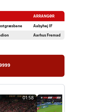
ARRANGØR
unstgræsbane
Aabyhøj IF
adion
Aarhus Fremad
 9999
01:58
01:58