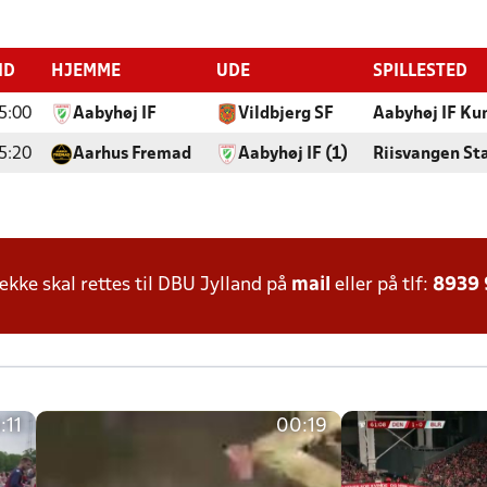
ID
HJEMME
UDE
SPILLESTED
5:00
Aabyhøj IF
Vildbjerg SF
Aabyhøj IF K
5:20
Aarhus Fremad
Aabyhøj IF (1)
Riisvangen St
ke skal rettes til DBU Jylland på
mail
eller på tlf:
8939
:11
00:19