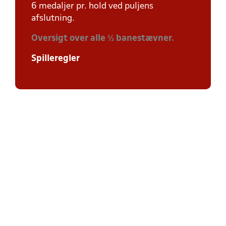
6 medaljer pr. hold ved puljens
afslutning.
Oversigt over alle ½ banestævner.
Spilleregler