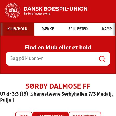
Hvad vil du søge efter?
KLUB/HOLD
RÆKKE
SPILLESTED
KAMP
INDHOLD OG NYHEDER
Find en klub eller et hold
STILLINGER, RESULTATER, KLUBBER OG
HOLD
SØRBY DALMOSE FF
U7 dr 3:3 (19) ½ banestævne Sørbyhallen 7/3 Medalj,
Pulje 1