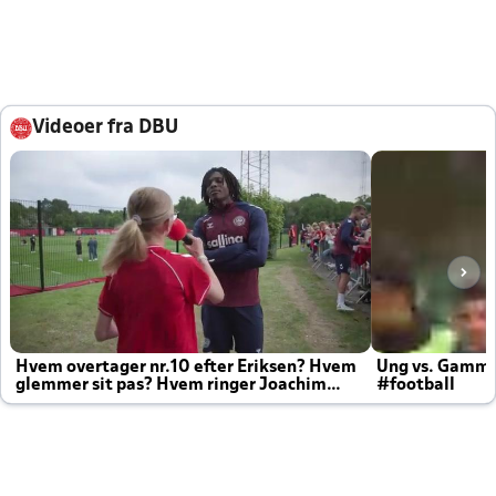
Videoer fra DBU
Hvem overtager nr.10 efter Eriksen? Hvem
Ung vs. Gamm
glemmer sit pas? Hvem ringer Joachim
#football
altid til efter kampe?