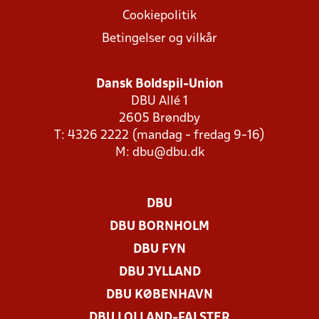
Cookiepolitik
Betingelser og vilkår
Dansk Boldspil-Union
DBU Allé 1
2605 Brøndby
T: 4326 2222 (mandag - fredag 9-16)
M:
dbu@dbu.dk
DBU
DBU BORNHOLM
DBU FYN
DBU JYLLAND
DBU KØBENHAVN
DBU LOLLAND-FALSTER