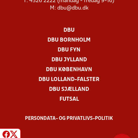
T: 4326 2222 (mandag - fredag 9-16)
M:
dbu@dbu.dk
DBU
DBU BORNHOLM
DBU FYN
DBU JYLLAND
DBU KØBENHAVN
DBU LOLLAND-FALSTER
DBU SJÆLLAND
FUTSAL
PERSONDATA- OG PRIVATLIVS-POLITIK