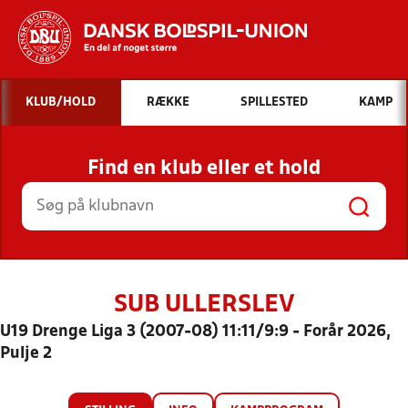
Hvad vil du søge efter?
KLUB/HOLD
RÆKKE
SPILLESTED
KAMP
INDHOLD OG NYHEDER
Find en klub eller et hold
STILLINGER, RESULTATER, KLUBBER OG
HOLD
SUB ULLERSLEV
U19 Drenge Liga 3 (2007-08) 11:11/9:9 - Forår 2026,
Pulje 2