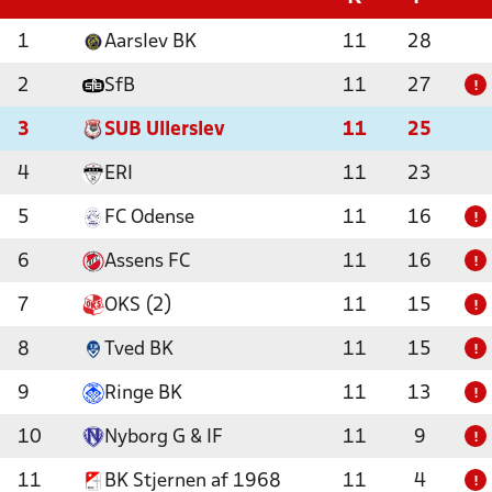
1
Aarslev BK
11
28
2
SfB
11
27
!
3
SUB Ullerslev
11
25
4
ERI
11
23
5
FC Odense
11
16
!
6
Assens FC
11
16
!
7
OKS (2)
11
15
!
8
Tved BK
11
15
!
9
Ringe BK
11
13
!
10
Nyborg G & IF
11
9
!
11
BK Stjernen af 1968
11
4
!