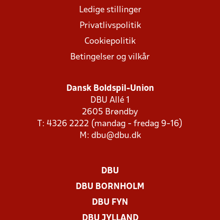
Ledige stillinger
Privatlivspolitik
Cookiepolitik
Betingelser og vilkår
Dansk Boldspil-Union
DBU Allé 1
2605 Brøndby
T: 4326 2222 (mandag - fredag 9-16)
M:
dbu@dbu.dk
DBU
DBU BORNHOLM
DBU FYN
DBU JYLLAND