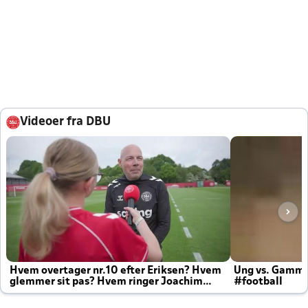
Videoer fra DBU
Hvem overtager nr.10 efter Eriksen? Hvem
Ung vs. Gamm
glemmer sit pas? Hvem ringer Joachim
#football
altid til efter kampe?