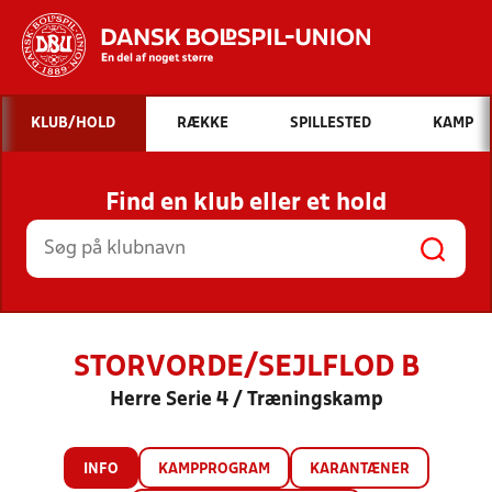
Hvad vil du søge efter?
KLUB/HOLD
RÆKKE
SPILLESTED
KAMP
INDHOLD OG NYHEDER
Find en klub eller et hold
STILLINGER, RESULTATER, KLUBBER OG
HOLD
STORVORDE/SEJLFLOD B
Herre Serie 4 / Træningskamp
INFO
KAMPPROGRAM
KARANTÆNER