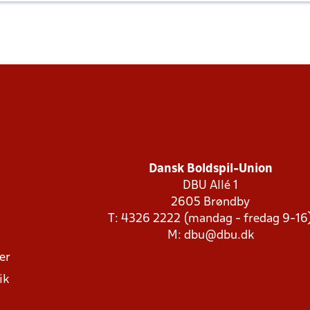
Dansk Boldspil-Union
DBU Allé 1
2605 Brøndby
T: 4326 2222 (mandag - fredag 9-16
M:
dbu@dbu.dk
ger
ik