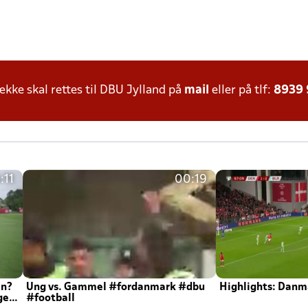
ke skal rettes til DBU Jylland på
mail
eller på tlf:
8939
:11
00:19
en?
Ung vs. Gammel #fordanmark #dbu
Highlights: Danma
ger
#football