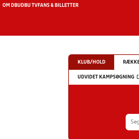
OM DBU
DBU TV
FANS & BILLETTER
KLUB/HOLD
RÆKK
UDVIDET KAMPSØGNING