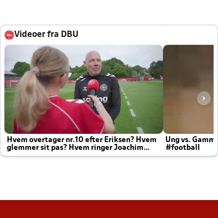
Videoer fra DBU
Hvem overtager nr.10 efter Eriksen? Hvem
Ung vs. Gamm
glemmer sit pas? Hvem ringer Joachim
#football
altid til efter kampe?