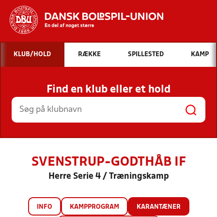
Hvad vil du søge efter?
KLUB/HOLD
RÆKKE
SPILLESTED
KAMP
INDHOLD OG NYHEDER
Find en klub eller et hold
STILLINGER, RESULTATER, KLUBBER OG
HOLD
SVENSTRUP-GODTHÅB IF
Herre Serie 4 / Træningskamp
INFO
KAMPPROGRAM
KARANTÆNER