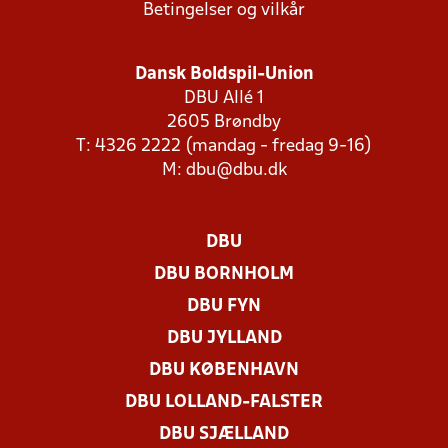
Betingelser og vilkår
Dansk Boldspil-Union
DBU Allé 1
2605 Brøndby
T: 4326 2222 (mandag - fredag 9-16)
M:
dbu@dbu.dk
DBU
DBU BORNHOLM
DBU FYN
DBU JYLLAND
DBU KØBENHAVN
DBU LOLLAND-FALSTER
DBU SJÆLLAND