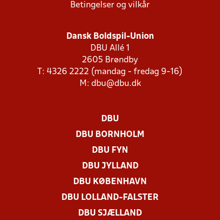
Betingelser og vilkår
Dansk Boldspil-Union
DBU Allé 1
2605 Brøndby
T: 4326 2222 (mandag - fredag 9-16)
M:
dbu@dbu.dk
DBU
DBU BORNHOLM
DBU FYN
DBU JYLLAND
DBU KØBENHAVN
DBU LOLLAND-FALSTER
DBU SJÆLLAND