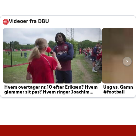
Videoer fra DBU
Hvem overtager nr.10 efter Eriksen? Hvem
Ung vs. Gamm
glemmer sit pas? Hvem ringer Joachim
#football
altid til efter kampe?