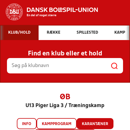
Hvad vil du søge efter?
KLUB/HOLD
RÆKKE
SPILLESTED
KAMP
INDHOLD OG NYHEDER
Find en klub eller et hold
STILLINGER, RESULTATER, KLUBBER OG
HOLD
ØB
U13 Piger Liga 3 / Træningskamp
INFO
KAMPPROGRAM
KARANTÆNER