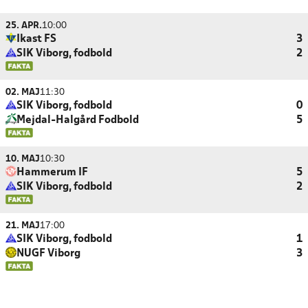
25. APR.
10:00
Ikast FS
3
SIK Viborg, fodbold
2
02. MAJ
11:30
SIK Viborg, fodbold
0
Mejdal-Halgård Fodbold
5
10. MAJ
10:30
Hammerum IF
5
SIK Viborg, fodbold
2
21. MAJ
17:00
SIK Viborg, fodbold
1
NUGF Viborg
3