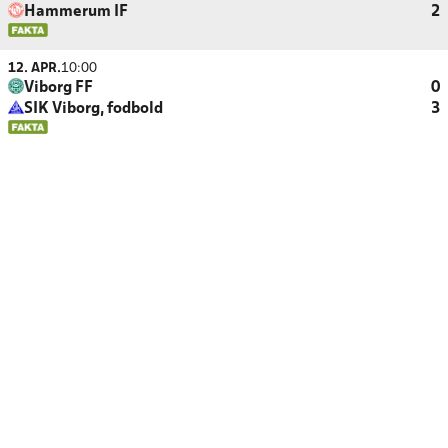
Hammerum IF
2
12. APR.
10:00
Viborg FF
0
SIK Viborg, fodbold
3