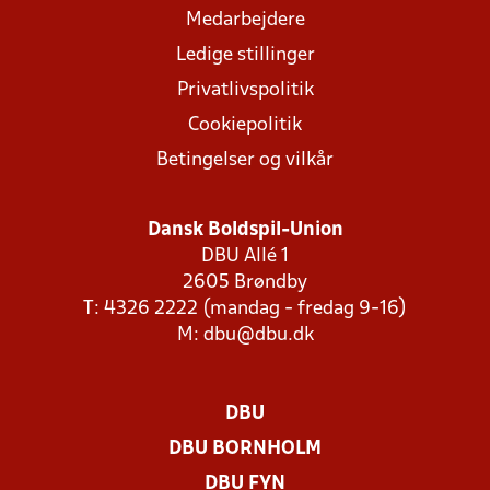
Medarbejdere
Ledige stillinger
Privatlivspolitik
Cookiepolitik
Betingelser og vilkår
Dansk Boldspil-Union
DBU Allé 1
2605 Brøndby
T: 4326 2222 (mandag - fredag 9-16)
M:
dbu@dbu.dk
DBU
DBU BORNHOLM
DBU FYN