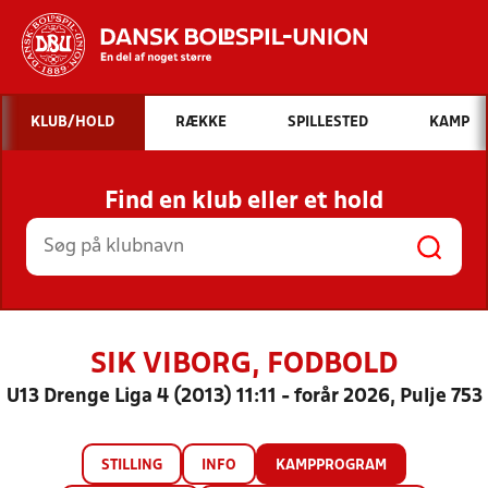
Hvad vil du søge efter?
KLUB/HOLD
RÆKKE
SPILLESTED
KAMP
INDHOLD OG NYHEDER
Find en klub eller et hold
STILLINGER, RESULTATER, KLUBBER OG
HOLD
SIK VIBORG, FODBOLD
U13 Drenge Liga 4 (2013) 11:11 - forår 2026, Pulje 753
STILLING
INFO
KAMPPROGRAM