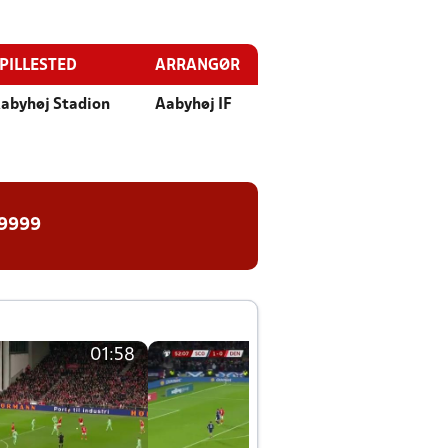
PILLESTED
ARRANGØR
abyhøj Stadion
Aabyhøj IF
 9999
01:58
01:58