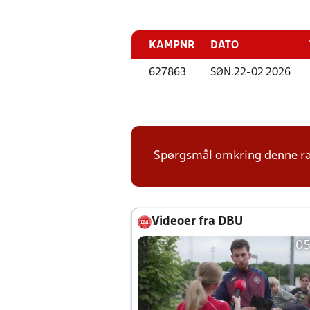
KAMPNR
DATO
627863
SØN.
22-02 2026
Spørgsmål omkring denne ræk
Videoer fra DBU
05