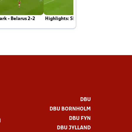
rk - Belarus 2-2
Highlights: Skotland - Danmark 4-2
J
E
DBU
DBU BORNHOLM
DBU FYN
)
DBU JYLLAND