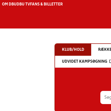
OM DBU
DBU TV
FANS & BILLETTER
KLUB/HOLD
RÆKK
UDVIDET KAMPSØGNING