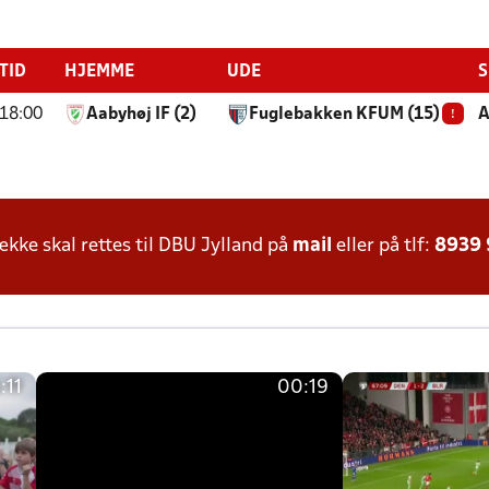
TID
HJEMME
UDE
S
!
18:00
Aabyhøj IF (2)
Fuglebakken KFUM (15)
A
ke skal rettes til DBU Jylland på
mail
eller på tlf:
8939
:11
00:19