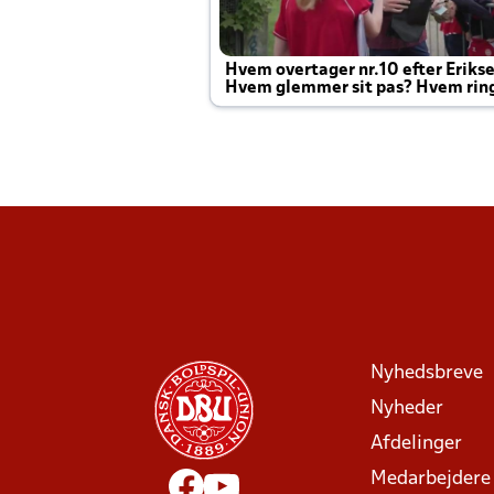
Hvem overtager nr.10 efter Eriks
Hvem glemmer sit pas? Hvem rin
Joachim altid til efter kampe?
Nyhedsbreve
Nyheder
Afdelinger
Medarbejdere