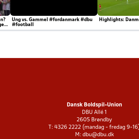
en?
Ung vs. Gammel #fordanmark #dbu
Highlights: Danma
ger
#football
Dansk Boldspil-Union
DBU Allé 1
2605 Brøndby
T: 4326 2222 (mandag - fredag 9-16
M:
dbu@dbu.dk