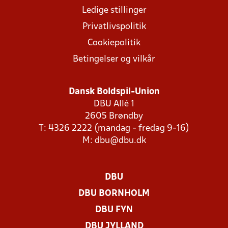
Ledige stillinger
Privatlivspolitik
Cookiepolitik
Betingelser og vilkår
Dansk Boldspil-Union
DBU Allé 1
2605 Brøndby
T: 4326 2222 (mandag - fredag 9-16)
M:
dbu@dbu.dk
DBU
DBU BORNHOLM
DBU FYN
DBU JYLLAND