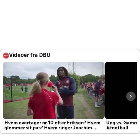
Videoer fra DBU
Hvem overtager nr.10 efter Eriksen? Hvem
Ung vs. Gamm
glemmer sit pas? Hvem ringer Joachim
#football
altid til efter kampe?