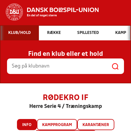
Hvad vil du søge efter?
KLUB/HOLD
RÆKKE
SPILLESTED
KAMP
INDHOLD OG NYHEDER
Find en klub eller et hold
STILLINGER, RESULTATER, KLUBBER OG
HOLD
RØDEKRO IF
Herre Serie 4 / Træningskamp
INFO
KAMPPROGRAM
KARANTÆNER