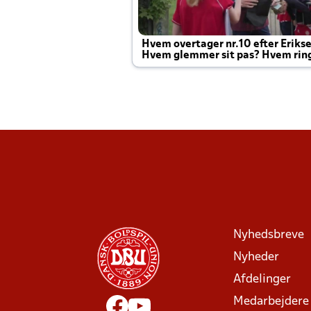
Hvem overtager nr.10 efter Eriks
Hvem glemmer sit pas? Hvem rin
Joachim altid til efter kampe?
Nyhedsbreve
Nyheder
Afdelinger
Medarbejdere