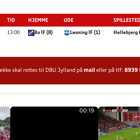
TID
HJEMME
UDE
SPILLESTE
13:00
As IF (8)
Løsning IF (1)
Hellebjerg
ke skal rettes til DBU Jylland på
mail
eller på tlf:
8939
:11
00:19