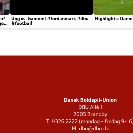
en?
Ung vs. Gammel #fordanmark #dbu
Highlights: Danma
ger
#football
Dansk Boldspil-Union
DBU Allé 1
2605 Brøndby
T: 4326 2222 (mandag - fredag 9-16
M:
dbu@dbu.dk