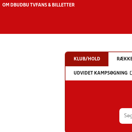
OM DBU
DBU TV
FANS & BILLETTER
KLUB/HOLD
RÆKK
UDVIDET KAMPSØGNING