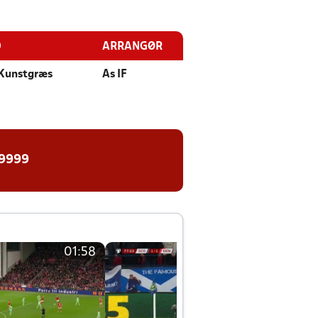
D
ARRANGØR
 Kunstgræs
As IF
 9999
01:58
01:58