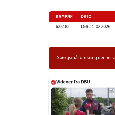
KAMPNR
DATO
628182
LØR.
21-02 2026
Spørgsmål omkring denne ræk
Videoer fra DBU
05