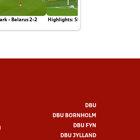
rk - Belarus 2-2
Highlights: Skotland - Danmark 4-2
J
E
DBU
DBU BORNHOLM
DBU FYN
)
DBU JYLLAND