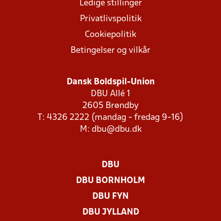
Ledige stillinger
Privatlivspolitik
Cookiepolitik
Betingelser og vilkår
Dansk Boldspil-Union
DBU Allé 1
2605 Brøndby
T: 4326 2222 (mandag - fredag 9-16)
M:
dbu@dbu.dk
DBU
DBU BORNHOLM
DBU FYN
DBU JYLLAND