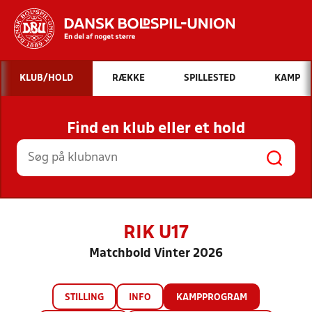
Hvad vil du søge efter?
KLUB/HOLD
RÆKKE
SPILLESTED
KAMP
INDHOLD OG NYHEDER
Find en klub eller et hold
STILLINGER, RESULTATER, KLUBBER OG
HOLD
RIK U17
Matchbold Vinter 2026
STILLING
INFO
KAMPPROGRAM