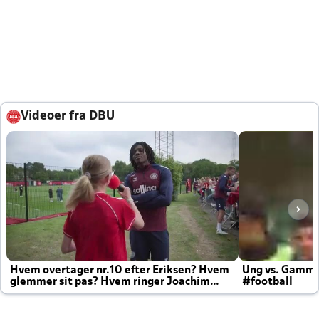
Videoer fra DBU
Hvem overtager nr.10 efter Eriksen? Hvem
Ung vs. Gamm
glemmer sit pas? Hvem ringer Joachim
#football
altid til efter kampe?