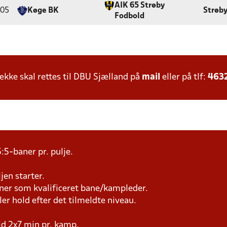
AIK 65 Strøby
:05
Køge BK
Strøby
Fodbold
ke skal rettes til DBU Sjælland på
mail
eller på tlf:
463
:5-baner pr. pulje.
jen starter.
æner som kvalificeret bane/kampleder.
ller hold efter det tilmeldte niveau.
tid 2x7 min pr. kamp.