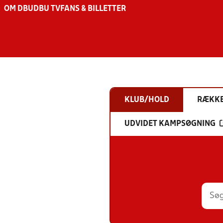
OM DBU
DBU TV
FANS & BILLETTER
KLUB/HOLD
RÆKK
UDVIDET KAMPSØGNING