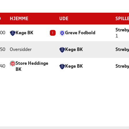
D
HJEMME
UDE
SPILL
Strøby
:00
Køge BK
!
Greve Fodbold
1
:50
Oversidder
Køge BK
Strøby
Store Heddinge
:40
Køge BK
Strøby
BK