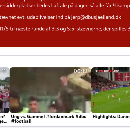
versidderpladser bedes I aftale på dagen så alle får 4 kamp
tævnet evt. udeblivelser ind på jerp@dbusjaelland.dk
11/5 til næste runde af 3:3 og 5:5-stævnerne, der spilles 
:11
00:19
en?
Ung vs. Gammel #fordanmark #dbu
Highlights: Danma
ger
#football