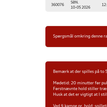
SØN.
360076
12
10-05 2026
Spørgsmål omkring denne ræk
Bemærk at der spilles på to 5
Mødetid: 20 minutter før pul
Førstnævnte hold stiller tr
Husk at det er vigtigt at I sti
Ved 4 kampe pr. hold: spille