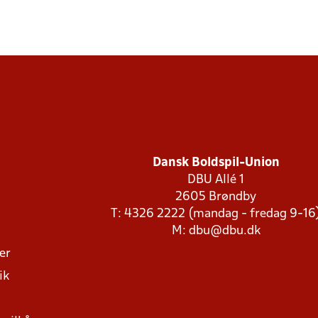
Dansk Boldspil-Union
DBU Allé 1
2605 Brøndby
T: 4326 2222 (mandag - fredag 9-16
M:
dbu@dbu.dk
ger
ik