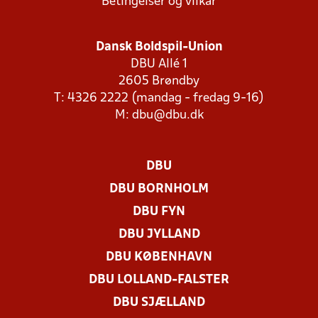
Betingelser og vilkår
Dansk Boldspil-Union
DBU Allé 1
2605 Brøndby
T: 4326 2222 (mandag - fredag 9-16)
M:
dbu@dbu.dk
DBU
DBU BORNHOLM
DBU FYN
DBU JYLLAND
DBU KØBENHAVN
DBU LOLLAND-FALSTER
DBU SJÆLLAND