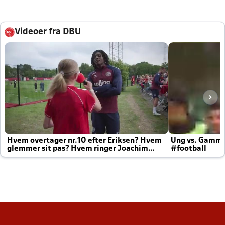
Videoer fra DBU
Hvem overtager nr.10 efter Eriksen? Hvem
Ung vs. Gamm
glemmer sit pas? Hvem ringer Joachim
#football
altid til efter kampe?