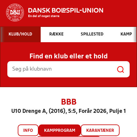
Hvad vil du søge efter?
KLUB/HOLD
RÆKKE
SPILLESTED
KAMP
INDHOLD OG NYHEDER
Find en klub eller et hold
STILLINGER, RESULTATER, KLUBBER OG
HOLD
BBB
U10 Drenge A, (2016), 5:5, Forår 2026, Pulje 1
INFO
KAMPPROGRAM
KARANTÆNER