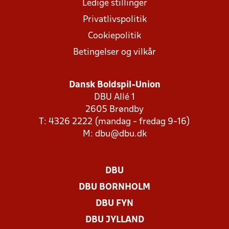
Ledige stillinger
Privatlivspolitik
Cookiepolitik
Betingelser og vilkår
Dansk Boldspil-Union
DBU Allé 1
2605 Brøndby
T: 4326 2222 (mandag - fredag 9-16)
M:
dbu@dbu.dk
DBU
DBU BORNHOLM
DBU FYN
DBU JYLLAND