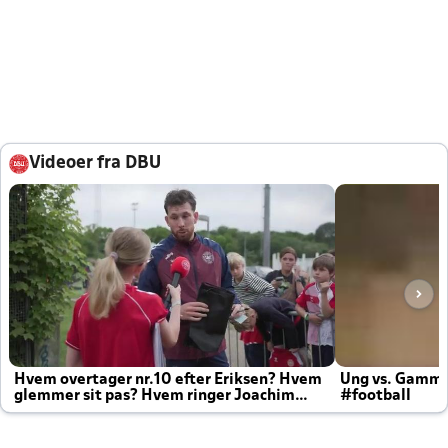
Videoer fra DBU
Hvem overtager nr.10 efter Eriksen? Hvem
Ung vs. Gamm
glemmer sit pas? Hvem ringer Joachim
#football
altid til efter kampe?