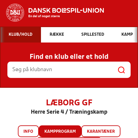
Hvad vil du søge efter?
KLUB/HOLD
RÆKKE
SPILLESTED
KAMP
INDHOLD OG NYHEDER
Find en klub eller et hold
STILLINGER, RESULTATER, KLUBBER OG
HOLD
LÆBORG GF
Herre Serie 4 / Træningskamp
INFO
KAMPPROGRAM
KARANTÆNER