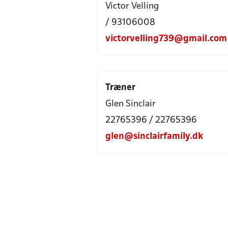
Victor Velling
/ 93106008
victorvelling739@gmail.com
Træner
Glen Sinclair
22765396 / 22765396
glen@sinclairfamily.dk