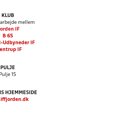
KLUB
arbejde mellem
jorden IF
B 65
-Udbyneder IF
entrup IF
PULJE
Pulje 15
S HJEMMESIDE
ffjorden.dk