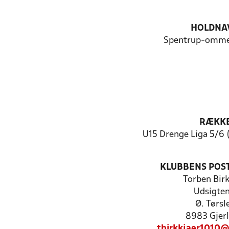
HOLDNA
Spentrup-ommer
RÆKK
U15 Drenge Liga 5/6 (
KLUBBENS POS
Torben Bir
Udsigten
Ø. Tørsl
8983 Gjerl
tbirkkjaer1010