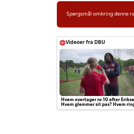
Spørgsmål omkring denne ræk
Videoer fra DBU
05
Hvem overtager nr.10 efter Eriks
Hvem glemmer sit pas? Hvem rin
Joachim altid til efter kampe?