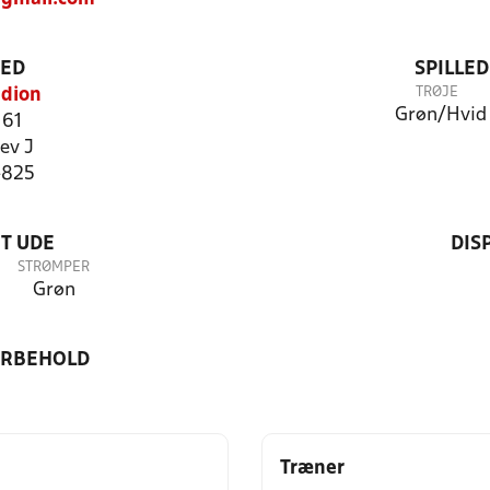
TED
SPILLE
TRØJE
adion
Grøn/Hvid
 61
ev J
4825
T UDE
DIS
STRØMPER
Grøn
ORBEHOLD
Træner