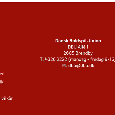
Dansk Boldspil-Union
DBU Allé 1
2605 Brøndby
T: 4326 2222 (mandag - fredag 9-16
M:
dbu@dbu.dk
ger
ik
 vilkår