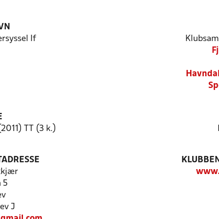
VN
syssel If
Klubsam
F
Havndal
Sp
E
2011) TT (3 k.)
TADRESSE
KLUBBEN
kkjær
www.i
 5
ev
ev J
@gmail.com