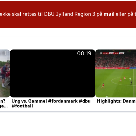
ke skal rettes til DBU Jylland Region 3 på
mail
eller på 
:11
00:19
en?
Ung vs. Gammel #fordanmark #dbu
Highlights: Danma
ger
#football