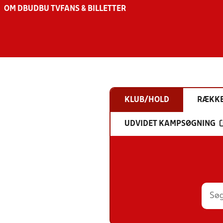
OM DBU
DBU TV
FANS & BILLETTER
KLUB/HOLD
RÆKK
UDVIDET KAMPSØGNING