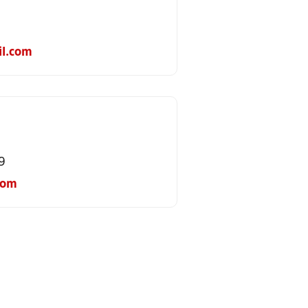
il.com
9
com