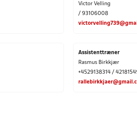
Victor Velling
/ 93106008
victorvelling739@gma
Assistenttræner
Rasmus Birkkjær
+4529138314 / 4218154
rallebirkkjaer@gmail.