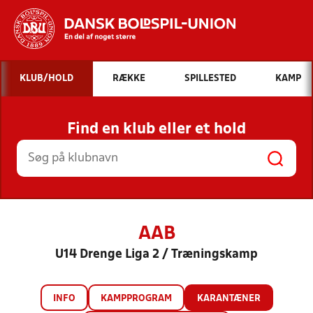
Hvad vil du søge efter?
KLUB/HOLD
RÆKKE
SPILLESTED
KAMP
INDHOLD OG NYHEDER
Find en klub eller et hold
STILLINGER, RESULTATER, KLUBBER OG
HOLD
AAB
U14 Drenge Liga 2 / Træningskamp
INFO
KAMPPROGRAM
KARANTÆNER