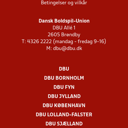
Betingelser og vilkår
Dansk Boldspil-Union
DBU Allé 1
2605 Brøndby
T: 4326 2222 (mandag - fredag 9-16)
M:
dbu@dbu.dk
DBU
DBU BORNHOLM
DBU FYN
DBU JYLLAND
DBU KØBENHAVN
DBU LOLLAND-FALSTER
DBU SJÆLLAND