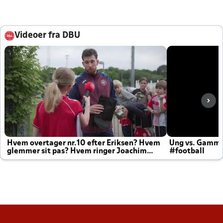
Videoer fra DBU
Hvem overtager nr.10 efter Eriksen? Hvem
Ung vs. Gamm
glemmer sit pas? Hvem ringer Joachim
#football
altid til efter kampe?