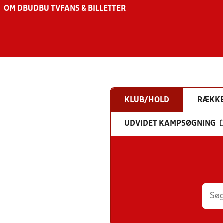
OM DBU
DBU TV
FANS & BILLETTER
KLUB/HOLD
RÆKK
UDVIDET KAMPSØGNING