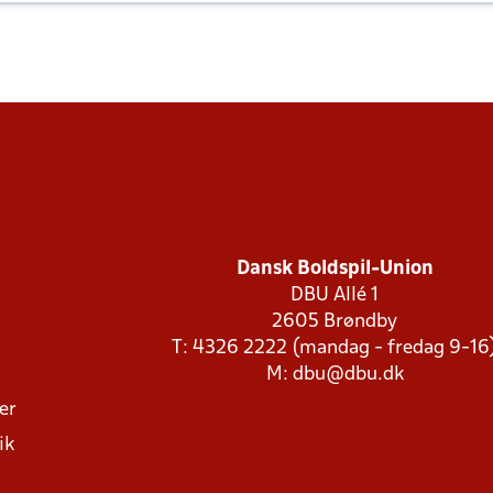
Dansk Boldspil-Union
DBU Allé 1
2605 Brøndby
T: 4326 2222 (mandag - fredag 9-16
M:
dbu@dbu.dk
ger
ik