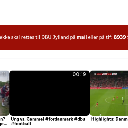
ke skal rettes til DBU Jylland på
mail
eller på tlf:
8939
:11
00:19
en?
Ung vs. Gammel #fordanmark #dbu
Highlights: Danma
ger
#football