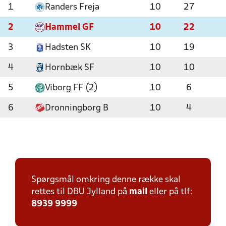
1
Randers Freja
10
27
2
Hammel GF
10
22
3
Hadsten SK
10
19
4
Hornbæk SF
10
10
5
Viborg FF (2)
10
6
6
Dronningborg B
10
4
Spørgsmål omkring denne række skal
rettes til DBU Jylland på
mail
eller på tlf:
8939 9999