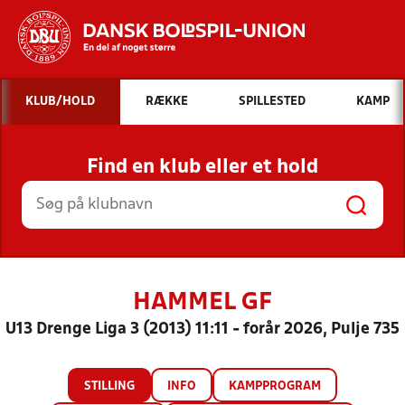
Hvad vil du søge efter?
KLUB/HOLD
RÆKKE
SPILLESTED
KAMP
INDHOLD OG NYHEDER
Find en klub eller et hold
STILLINGER, RESULTATER, KLUBBER OG
HOLD
HAMMEL GF
U13 Drenge Liga 3 (2013) 11:11 - forår 2026, Pulje 735
STILLING
INFO
KAMPPROGRAM