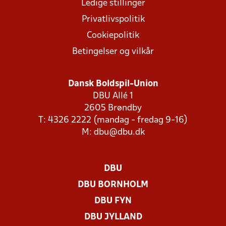
Ledige stillinger
Privatlivspolitik
Cookiepolitik
Betingelser og vilkår
Dansk Boldspil-Union
DBU Allé 1
2605 Brøndby
T: 4326 2222 (mandag - fredag 9-16)
M:
dbu@dbu.dk
DBU
DBU BORNHOLM
DBU FYN
DBU JYLLAND