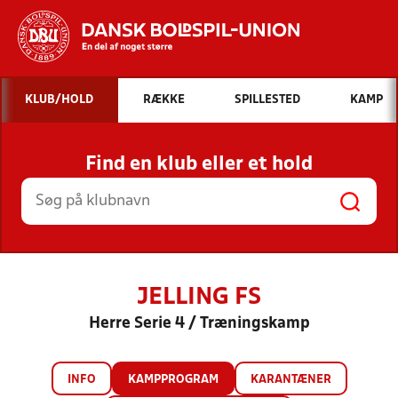
Hvad vil du søge efter?
KLUB/HOLD
RÆKKE
SPILLESTED
KAMP
INDHOLD OG NYHEDER
Find en klub eller et hold
STILLINGER, RESULTATER, KLUBBER OG
HOLD
JELLING FS
Herre Serie 4 / Træningskamp
INFO
KAMPPROGRAM
KARANTÆNER