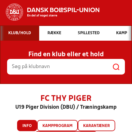
Hvad vil du søge efter?
KLUB/HOLD
RÆKKE
SPILLESTED
KAMP
INDHOLD OG NYHEDER
Find en klub eller et hold
STILLINGER, RESULTATER, KLUBBER OG
HOLD
FC THY PIGER
U19 Piger Division (DBU) / Træningskamp
INFO
KAMPPROGRAM
KARANTÆNER