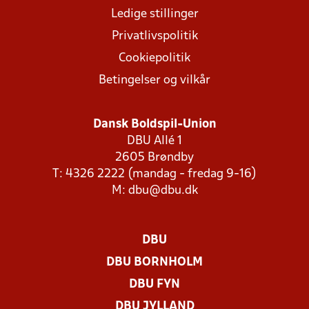
Ledige stillinger
Privatlivspolitik
Cookiepolitik
Betingelser og vilkår
Dansk Boldspil-Union
DBU Allé 1
2605 Brøndby
T: 4326 2222 (mandag - fredag 9-16)
M:
dbu@dbu.dk
DBU
DBU BORNHOLM
DBU FYN
DBU JYLLAND