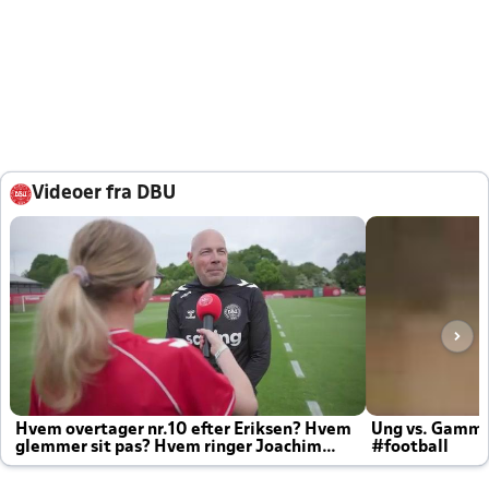
Videoer fra DBU
Hvem overtager nr.10 efter Eriksen? Hvem
Ung vs. Gamm
glemmer sit pas? Hvem ringer Joachim
#football
altid til efter kampe?