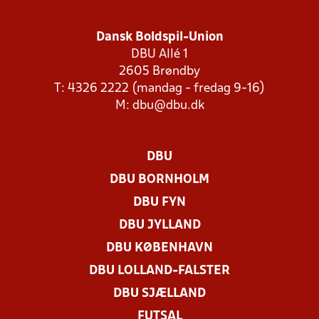
Dansk Boldspil-Union
DBU Allé 1
2605 Brøndby
T: 4326 2222 (mandag - fredag 9-16)
M:
dbu@dbu.dk
DBU
DBU BORNHOLM
DBU FYN
DBU JYLLAND
DBU KØBENHAVN
DBU LOLLAND-FALSTER
DBU SJÆLLAND
FUTSAL