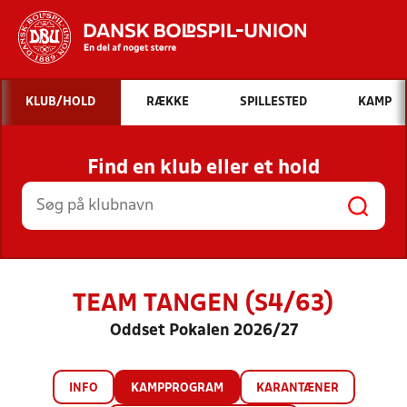
Hvad vil du søge efter?
KLUB/HOLD
RÆKKE
SPILLESTED
KAMP
INDHOLD OG NYHEDER
Find en klub eller et hold
STILLINGER, RESULTATER, KLUBBER OG
HOLD
TEAM TANGEN (S4/63)
Oddset Pokalen 2026/27
INFO
KAMPPROGRAM
KARANTÆNER