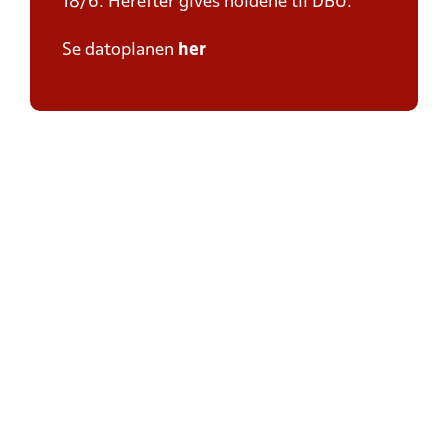
18/6. Herefter gives holdene til DBU.
Se datoplanen
her