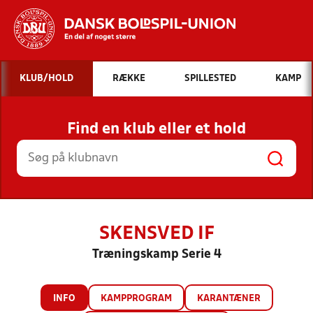
Hvad vil du søge efter?
KLUB/HOLD
RÆKKE
SPILLESTED
KAMP
INDHOLD OG NYHEDER
Find en klub eller et hold
STILLINGER, RESULTATER, KLUBBER OG
HOLD
SKENSVED IF
Træningskamp Serie 4
INFO
KAMPPROGRAM
KARANTÆNER