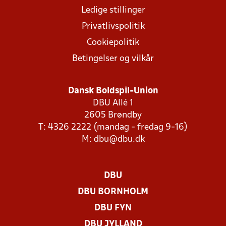
Ledige stillinger
Privatlivspolitik
Cookiepolitik
Betingelser og vilkår
Dansk Boldspil-Union
DBU Allé 1
2605 Brøndby
T: 4326 2222 (mandag - fredag 9-16)
M:
dbu@dbu.dk
DBU
DBU BORNHOLM
DBU FYN
DBU JYLLAND