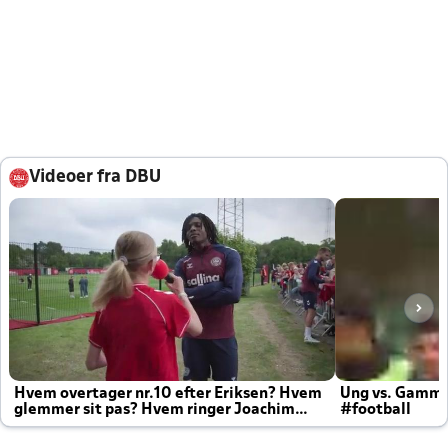
Videoer fra DBU
Hvem overtager nr.10 efter Eriksen? Hvem
Ung vs. Gamm
glemmer sit pas? Hvem ringer Joachim
#football
altid til efter kampe?