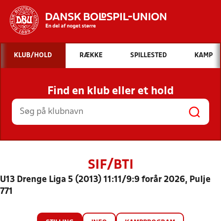
Hvad vil du søge efter?
KLUB/HOLD
RÆKKE
SPILLESTED
KAMP
INDHOLD OG NYHEDER
Find en klub eller et hold
STILLINGER, RESULTATER, KLUBBER OG
HOLD
SIF/BTI
U13 Drenge Liga 5 (2013) 11:11/9:9 forår 2026, Pulje
771