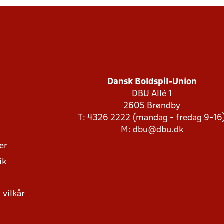
Dansk Boldspil-Union
DBU Allé 1
2605 Brøndby
T: 4326 2222 (mandag - fredag 9-16
M:
dbu@dbu.dk
ger
ik
 vilkår