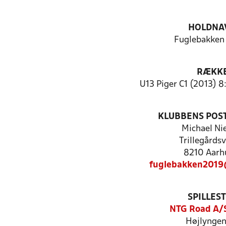
HOLDNA
Fuglebakke
RÆKK
U13 Piger C1 (2013) 8
KLUBBENS POS
Michael Ni
Trillegårds
8210 Aarh
fuglebakken2019
SPILLES
NTG Road A/
Højlyngen