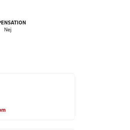
PENSATION
Nej
n
com