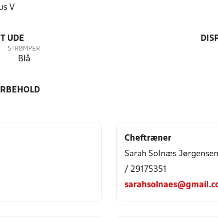
us V
T UDE
DIS
STRØMPER
Blå
ORBEHOLD
Cheftræner
Sarah Solnæs Jørgense
/ 29175351
sarahsolnaes@gmail.