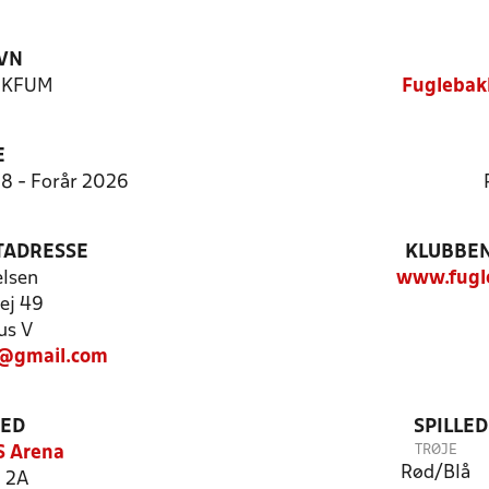
VN
n KFUM
Fuglebak
E
:8 - Forår 2026
TADRESSE
KLUBBEN
elsen
www.fugl
vej 49
us V
@gmail.com
TED
SPILLE
TRØJE
S Arena
Rød/Blå
 2A