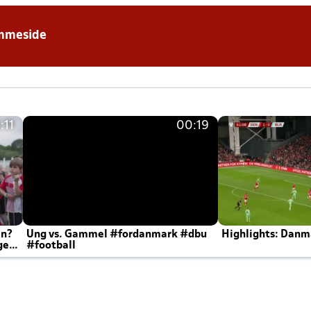
mmeside
:11
00:19
en?
Ung vs. Gammel #fordanmark #dbu
Highlights: Danma
ger
#football