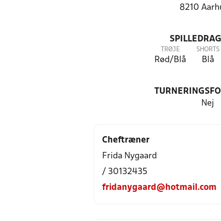
8210 Aarh
SPILLEDRAG
TRØJE
SHORTS
Rød/Blå
Blå
TURNERINGSF
Nej
Cheftræner
Frida Nygaard
/ 30132435
fridanygaard@hotmail.com