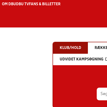
OM DBU
DBU TV
FANS & BILLETTER
KLUB/HOLD
RÆKK
UDVIDET KAMPSØGNING