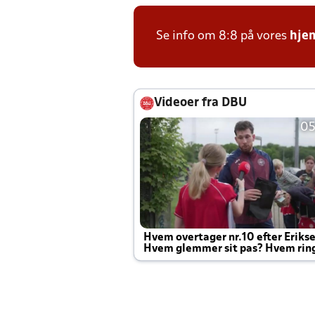
Se info om 8:8 på vores
hje
Videoer fra DBU
05
Hvem overtager nr.10 efter Eriks
Hvem glemmer sit pas? Hvem rin
Joachim altid til efter kampe?