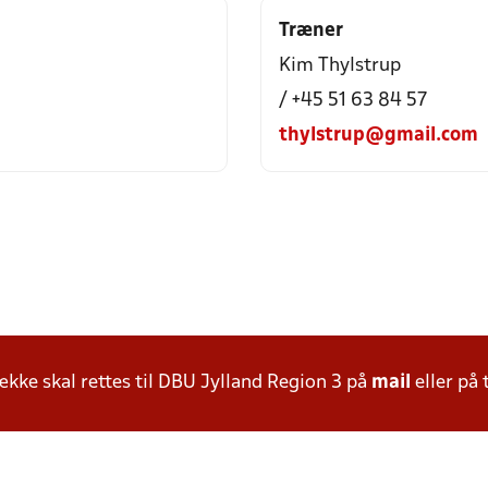
Træner
Kim Thylstrup
/ +45 51 63 84 57
thylstrup@gmail.com
ke skal rettes til DBU Jylland Region 3 på
mail
eller på 