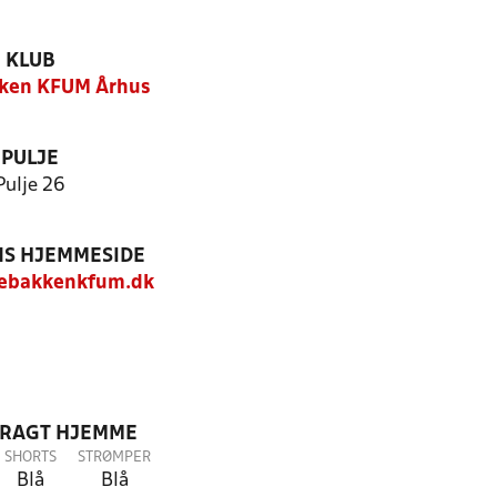
KLUB
ken KFUM Århus
PULJE
Pulje 26
S HJEMMESIDE
ebakkenkfum.dk
DRAGT HJEMME
SHORTS
STRØMPER
Blå
Blå