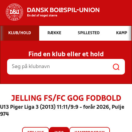
Hvad vil du søge efter?
KLUB/HOLD
RÆKKE
SPILLESTED
KAMP
INDHOLD OG NYHEDER
Find en klub eller et hold
STILLINGER, RESULTATER, KLUBBER OG
HOLD
JELLING FS/FC GOG FODBOLD
U13 Piger Liga 3 (2013) 11:11/9:9 - forår 2026, Pulje
974