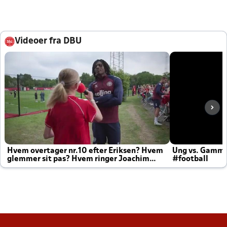
Videoer fra DBU
Hvem overtager nr.10 efter Eriksen? Hvem
Ung vs. Gamm
glemmer sit pas? Hvem ringer Joachim
#football
altid til efter kampe?