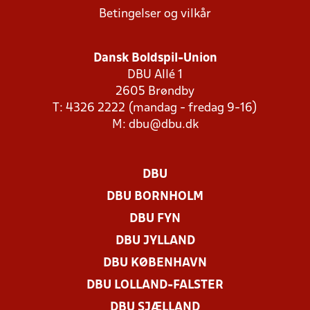
Betingelser og vilkår
Dansk Boldspil-Union
DBU Allé 1
2605 Brøndby
T: 4326 2222 (mandag - fredag 9-16)
M:
dbu@dbu.dk
DBU
DBU BORNHOLM
DBU FYN
DBU JYLLAND
DBU KØBENHAVN
DBU LOLLAND-FALSTER
DBU SJÆLLAND