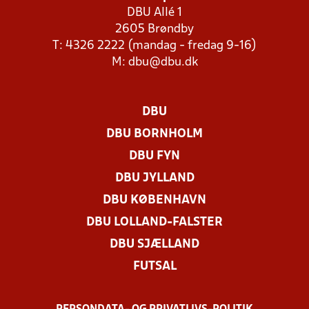
DBU Allé 1
2605 Brøndby
T: 4326 2222 (mandag - fredag 9-16)
M:
dbu@dbu.dk
DBU
DBU BORNHOLM
DBU FYN
DBU JYLLAND
DBU KØBENHAVN
DBU LOLLAND-FALSTER
DBU SJÆLLAND
FUTSAL