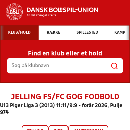
Hvad vil du søge efter?
KLUB/HOLD
RÆKKE
SPILLESTED
KAMP
INDHOLD OG NYHEDER
Find en klub eller et hold
STILLINGER, RESULTATER, KLUBBER OG
HOLD
JELLING FS/FC GOG FODBOLD
U13 Piger Liga 3 (2013) 11:11/9:9 - forår 2026, Pulje
974