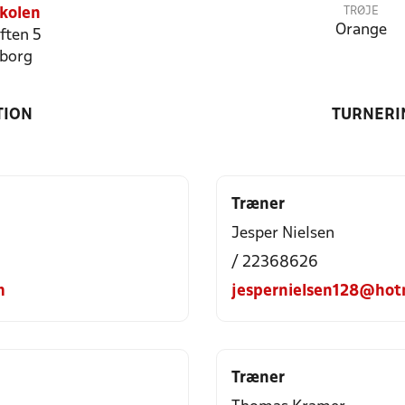
TRØJE
kolen
Orange
ften 5
borg
TION
TURNERI
Træner
Jesper Nielsen
/ 22368626
m
jespernielsen128@hot
Træner