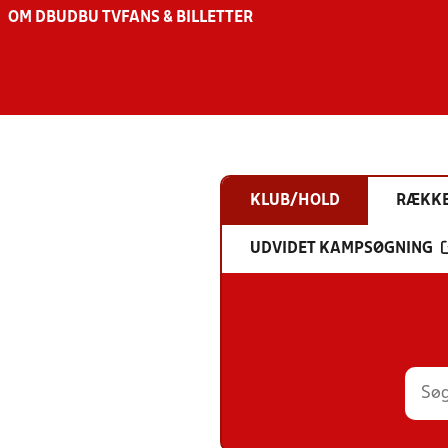
OM DBU
DBU TV
FANS & BILLETTER
KLUB/HOLD
RÆKK
UDVIDET KAMPSØGNING