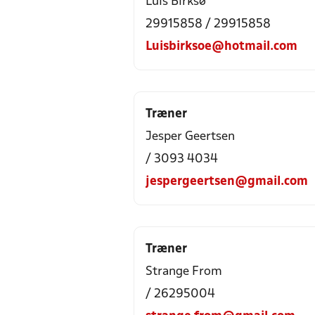
Luis Birksø
29915858 / 29915858
Luisbirksoe@hotmail.com
Træner
Jesper Geertsen
/ 3093 4034
jespergeertsen@gmail.com
Træner
Strange From
/ 26295004