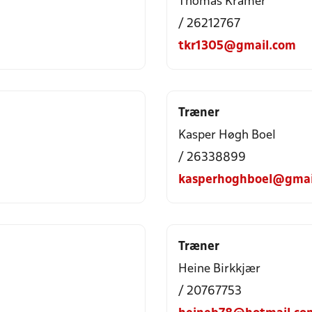
Thomas Kramer
/ 26212767
tkr1305@gmail.com
Træner
Kasper Høgh Boel
/ 26338899
kasperhoghboel@gmai
Træner
Heine Birkkjær
/ 20767753