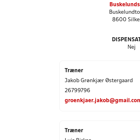
Buskelunds
Buskelundto
8600 Silke
DISPENSA
Nej
Træner
Jakob Grønkjær Østergaard
26799796
groenkjaer.jakob@gmail.co
Træner