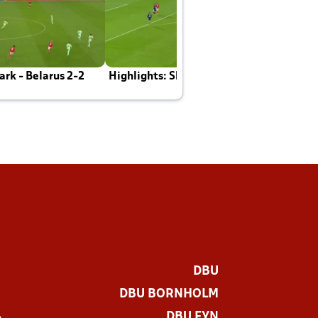
rk - Belarus 2-2
Highlights: Skotland - Danmark 4-2
J
E
DBU
DBU BORNHOLM
DBU FYN