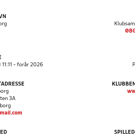
VN
org
Klubsam
ØBG
E
 11:11 - forår 2026
P
TADRESSE
KLUBBEN
borg
ww
ten 3A
borg
mail.com
TED
SPILLE