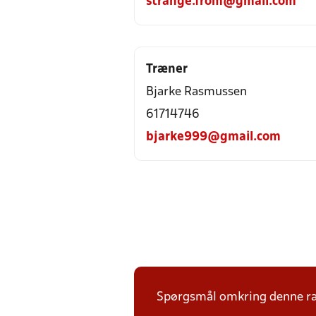
strange.from@gmail.com
Træner
Bjarke Rasmussen
61714746
bjarke999@gmail.com
Spørgsmål omkring denne ræk