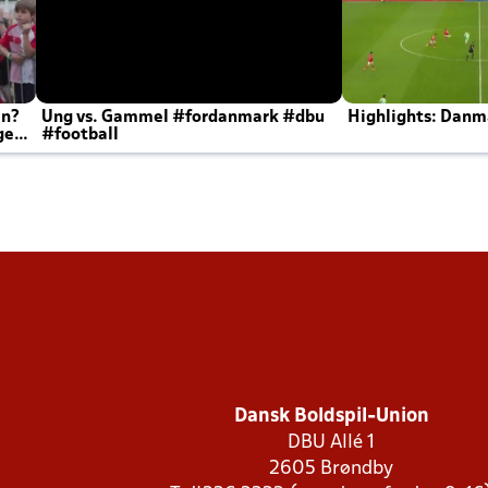
en?
Ung vs. Gammel #fordanmark #dbu
Highlights: Danma
ger
#football
Dansk Boldspil-Union
DBU Allé 1
2605 Brøndby