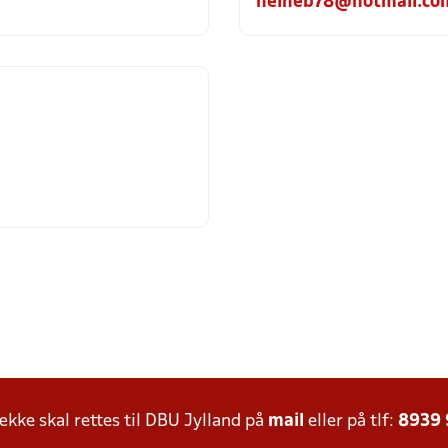
heineb78@hotmail.co
ke skal rettes til DBU Jylland på
mail
eller på tlf:
8939