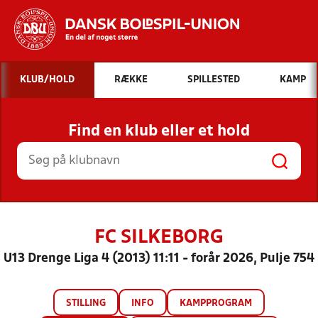
Hvad vil du søge efter?
KLUB/HOLD
RÆKKE
SPILLESTED
KAMP
INDHOLD OG NYHEDER
Find en klub eller et hold
STILLINGER, RESULTATER, KLUBBER OG
HOLD
FC SILKEBORG
U13 Drenge Liga 4 (2013) 11:11 - forår 2026, Pulje 754
STILLING
INFO
KAMPPROGRAM