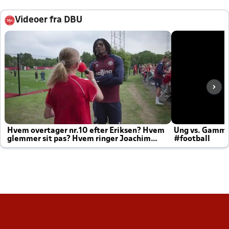
Videoer fra DBU
Hvem overtager nr.10 efter Eriksen? Hvem
Ung vs. Gamm
glemmer sit pas? Hvem ringer Joachim
#football
altid til efter kampe?