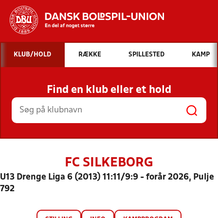
Hvad vil du søge efter?
KLUB/HOLD
RÆKKE
SPILLESTED
KAMP
INDHOLD OG NYHEDER
Find en klub eller et hold
STILLINGER, RESULTATER, KLUBBER OG
HOLD
FC SILKEBORG
U13 Drenge Liga 6 (2013) 11:11/9:9 - forår 2026, Pulje
792