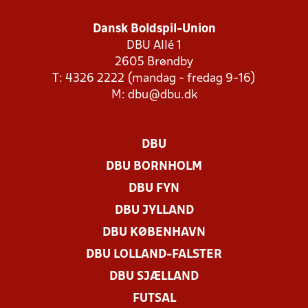
Dansk Boldspil-Union
DBU Allé 1
2605 Brøndby
T: 4326 2222 (mandag - fredag 9-16)
M:
dbu@dbu.dk
DBU
DBU BORNHOLM
DBU FYN
DBU JYLLAND
DBU KØBENHAVN
DBU LOLLAND-FALSTER
DBU SJÆLLAND
FUTSAL