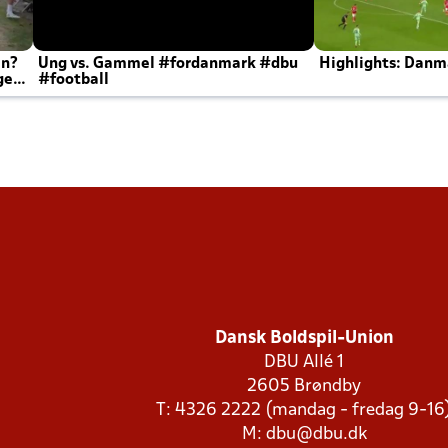
en?
Ung vs. Gammel #fordanmark #dbu
Highlights: Danma
ger
#football
Dansk Boldspil-Union
DBU Allé 1
2605 Brøndby
T: 4326 2222 (mandag - fredag 9-16
M:
dbu@dbu.dk