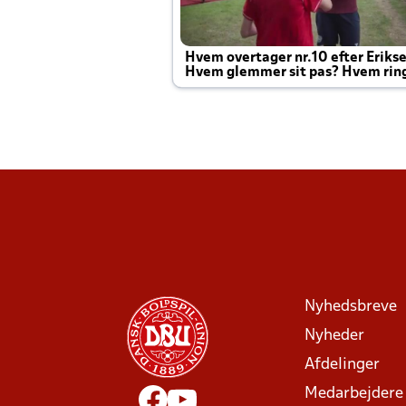
Hvem overtager nr.10 efter Eriks
Hvem glemmer sit pas? Hvem rin
Joachim altid til efter kampe?
Nyhedsbreve
Nyheder
Afdelinger
Medarbejdere