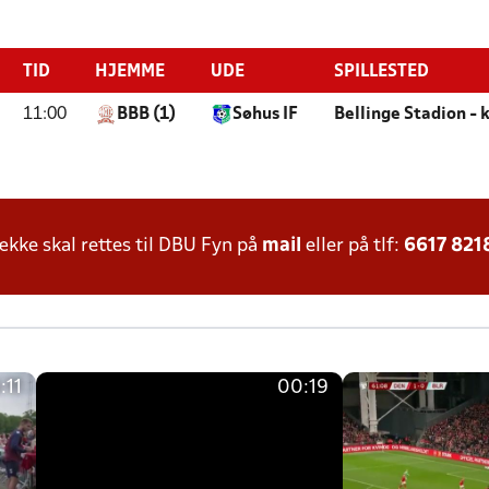
TID
HJEMME
UDE
SPILLESTED
11:00
BBB (1)
Søhus IF
Bellinge Stadion -
ke skal rettes til DBU Fyn på
mail
eller på tlf:
6617 821
:11
00:19