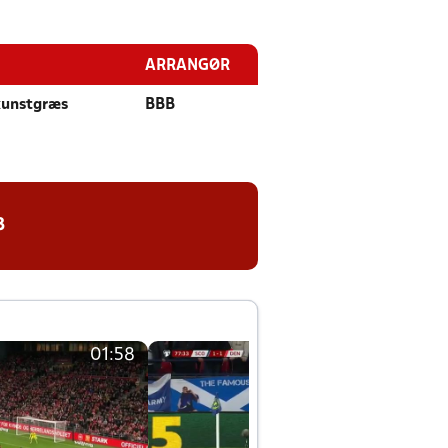
ARRANGØR
 kunstgræs
BBB
8
01:58
01:58