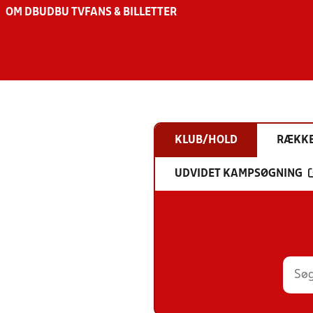
OM DBU
DBU TV
FANS & BILLETTER
KLUB/HOLD
RÆKK
UDVIDET KAMPSØGNING