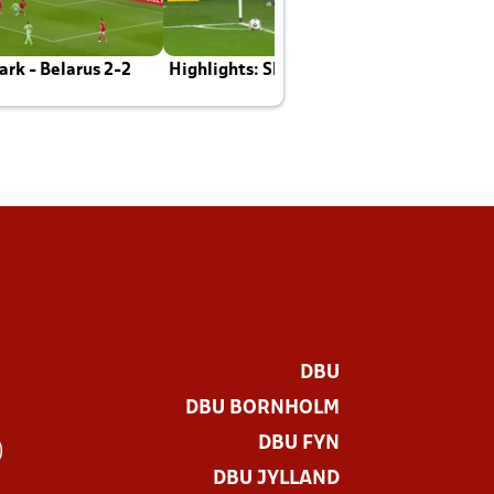
rk - Belarus 2-2
Highlights: Skotland - Danmark 4-2
J
E
DBU
DBU BORNHOLM
DBU FYN
)
DBU JYLLAND