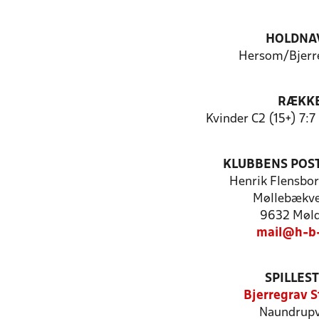
HOLDNA
Hersom/Bjerre
RÆKK
Kvinder C2 (15+) 7:
KLUBBENS POS
Henrik Flensbo
Møllebækve
9632 Møl
mail@h-b-
SPILLES
Bjerregrav S
Naundrupv