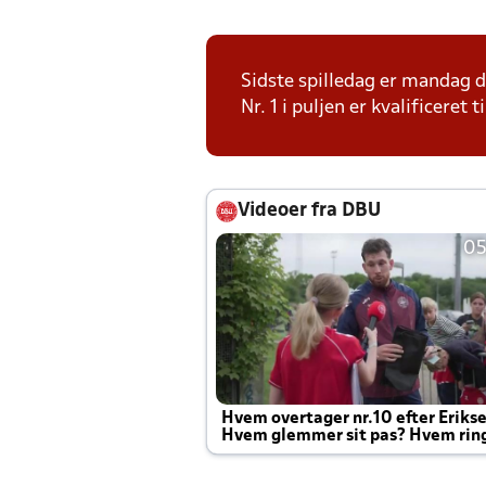
Sidste spilledag er mandag 
Nr. 1 i puljen er kvalificeret
Videoer fra DBU
05
Hvem overtager nr.10 efter Eriks
Hvem glemmer sit pas? Hvem rin
Joachim altid til efter kampe?