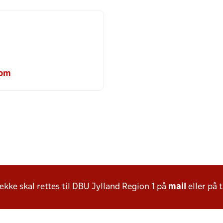
com
ke skal rettes til DBU Jylland Region 1 på
mail
eller på t