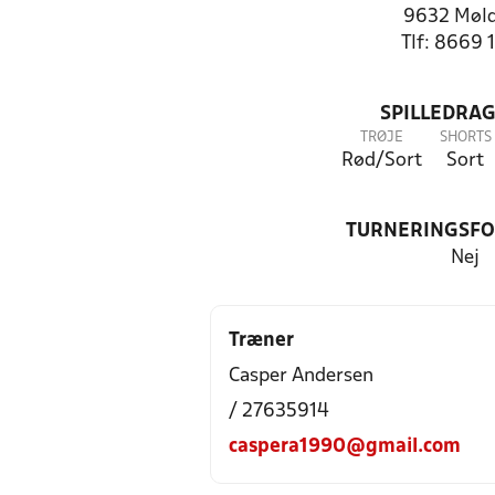
9632 Møl
Tlf: 8669 
SPILLEDRAG
TRØJE
SHORTS
Rød/Sort
Sort
TURNERINGSF
Nej
Træner
Casper Andersen
/ 27635914
caspera1990@gmail.com