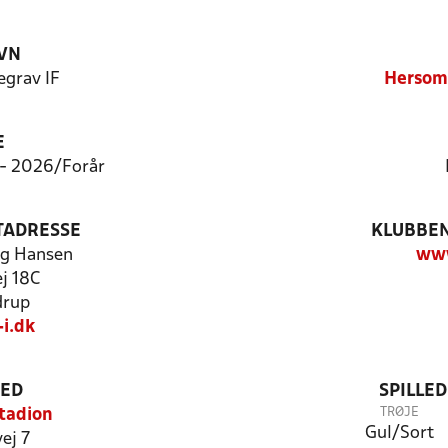
VN
grav IF
Hersom/
E
7 - 2026/Forår
TADRESSE
KLUBBEN
rg Hansen
www
j 18C
drup
i.dk
TED
SPILLE
TRØJE
tadion
Gul/Sort
ej 7