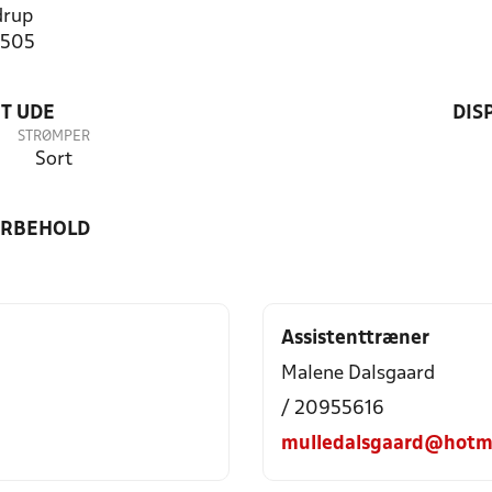
drup
1505
T UDE
DIS
STRØMPER
Sort
ORBEHOLD
Assistenttræner
Malene Dalsgaard
/ 20955616
mulledalsgaard@hotm