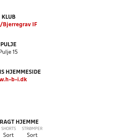
KLUB
Bjerregrav IF
PULJE
Pulje 15
S HJEMMESIDE
.h-b-i.dk
DRAGT HJEMME
SHORTS
STRØMPER
Sort
Sort