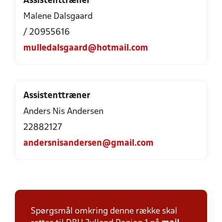
Assistenttræner
Malene Dalsgaard
/ 20955616
mulledalsgaard@hotmail.com
Assistenttræner
Anders Nis Andersen
22882127
andersnisandersen@gmail.com
Spørgsmål omkring denne række skal