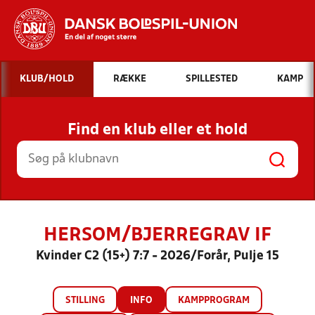
Hvad vil du søge efter?
KLUB/HOLD
RÆKKE
SPILLESTED
KAMP
INDHOLD OG NYHEDER
Find en klub eller et hold
STILLINGER, RESULTATER, KLUBBER OG
HOLD
HERSOM/BJERREGRAV IF
Kvinder C2 (15+) 7:7 - 2026/Forår, Pulje 15
STILLING
INFO
KAMPPROGRAM