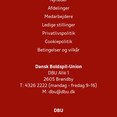
Nyheder
Afdelinger
Medarbejdere
Ledige stillinger
Privatlivspolitik
Cookiepolitik
Betingelser og vilkår
Dansk Boldspil-Union
DBU Allé 1
2605 Brøndby
T: 4326 2222 (mandag - fredag 9-16)
M:
dbu@dbu.dk
DBU