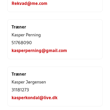
Rekvad@me.com
Træner
Kasper Perning
51768090
kasperperning@gmail.com
Træner
Kasper Jørgensen
31181273
kasperkondal@live.dk