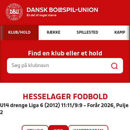
Hvad vil du søge efter?
KLUB/HOLD
RÆKKE
SPILLESTED
KAMP
INDHOLD OG NYHEDER
Find en klub eller et hold
STILLINGER, RESULTATER, KLUBBER OG
HOLD
HESSELAGER FODBOLD
U14 drenge Liga 6 (2012) 11:11/9:9 - Forår 2026, Pulje
2